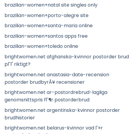
brazilian-women+natal site singles only
brazilian-women+porto-alegre site
brazilian-women+santa-maria online
brazilian-women+santos apps free
brazilian-women+toledo online
brightwomen.net afghanska-kvinnor postorder brud
pГҐ riktigt?
brightwomen.net anastasia-date-recension
postorder brudbyrÃ¥ recensioner
brightwomen.net ar-postordrebrud-lagliga
genomsnittspris fГ¶r postorderbrud
brightwomen.net argentinska-kvinnor postorder
brudhistorier
brightwomen.net belarus-kvinnor vad Г¤r