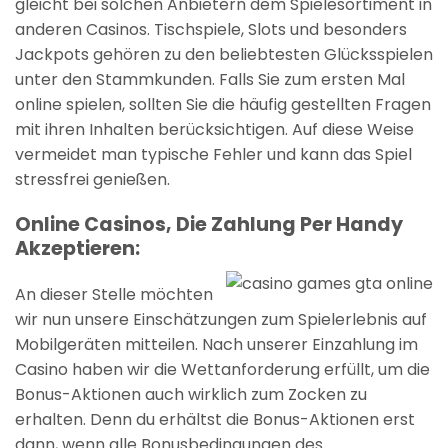
gleicht bei solchen Anbietern dem Spielesortiment in
anderen Casinos. Tischspiele, Slots und besonders
Jackpots gehören zu den beliebtesten Glücksspielen
unter den Stammkunden. Falls Sie zum ersten Mal
online spielen, sollten Sie die häufig gestellten Fragen
mit ihren Inhalten berücksichtigen. Auf diese Weise
vermeidet man typische Fehler und kann das Spiel
stressfrei genießen.
Online Casinos, Die Zahlung Per Handy
Akzeptieren:
An dieser Stelle möchten
wir nun unsere Einschätzungen zum Spielerlebnis auf
Mobilgeräten mitteilen. Nach unserer Einzahlung im
Casino haben wir die Wettanforderung erfüllt, um die
Bonus-Aktionen auch wirklich zum Zocken zu
erhalten. Denn du erhältst die Bonus-Aktionen erst
dann, wenn alle Bonusbedingungen des