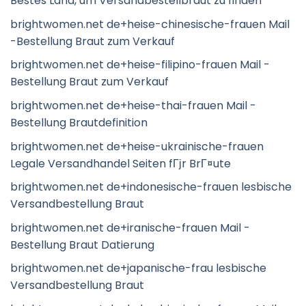
Bestes Land, um Versandbestellbraut zu finden
brightwomen.net de+heise-chinesische-frauen Mail
-Bestellung Braut zum Verkauf
brightwomen.net de+heise-filipino-frauen Mail -
Bestellung Braut zum Verkauf
brightwomen.net de+heise-thai-frauen Mail -
Bestellung Brautdefinition
brightwomen.net de+heise-ukrainische-frauen
Legale Versandhandel Seiten fГјr BrГ¤ute
brightwomen.net de+indonesische-frauen lesbische
Versandbestellung Braut
brightwomen.net de+iranische-frauen Mail -
Bestellung Braut Datierung
brightwomen.net de+japanische-frau lesbische
Versandbestellung Braut