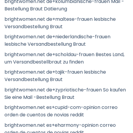
brightwomen.net de+kolumbianische-frauen Mail -
Bestellung Braut Datierung
brightwomen.net de+maltese-frauen lesbische
Versandbestellung Braut
brightwomen.net de+niederlandische-frauen
lesbische Versandbestellung Braut
brightwomen.net de+scholdau-frauen Bestes Land,
um Versandbestellbraut zu finden
brightwomen.net de+tajik-frauen lesbische
Versandbestellung Braut
brightwomen.net de+zypriotische-frauen So kaufen
Sie eine Mail -Bestellung Braut
brightwomen.net es+cupid-com-opinion correo
orden de cuentos de novias reddit
brightwomen.net es+eharmony-opinion correo
orden de cuentos de novias reddit