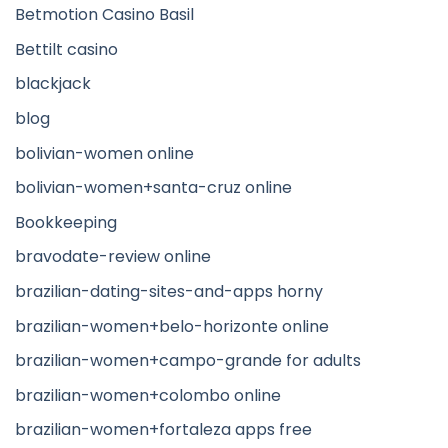
Betmotion Casino Basil
Bettilt casino
blackjack
blog
bolivian-women online
bolivian-women+santa-cruz online
Bookkeeping
bravodate-review online
brazilian-dating-sites-and-apps horny
brazilian-women+belo-horizonte online
brazilian-women+campo-grande for adults
brazilian-women+colombo online
brazilian-women+fortaleza apps free