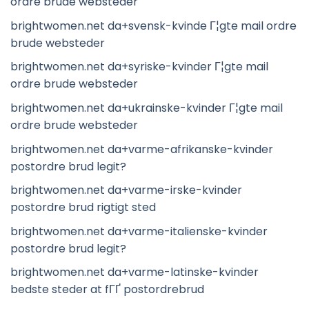
ordre brude websteder
brightwomen.net da+svensk-kvinde Г¦gte mail ordre
brude websteder
brightwomen.net da+syriske-kvinder Г¦gte mail
ordre brude websteder
brightwomen.net da+ukrainske-kvinder Г¦gte mail
ordre brude websteder
brightwomen.net da+varme-afrikanske-kvinder
postordre brud legit?
brightwomen.net da+varme-irske-kvinder
postordre brud rigtigt sted
brightwomen.net da+varme-italienske-kvinder
postordre brud legit?
brightwomen.net da+varme-latinske-kvinder
bedste steder at fГҐ postordrebrud