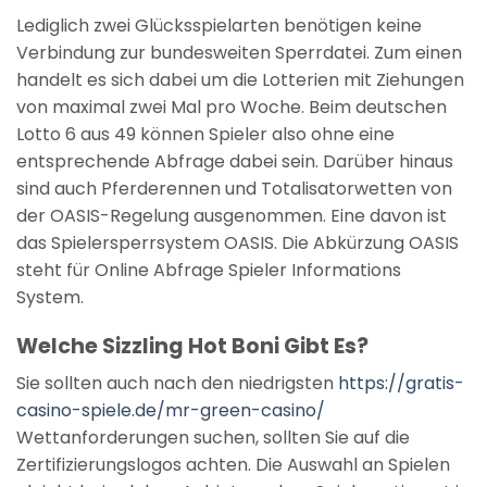
Lediglich zwei Glücksspielarten benötigen keine
Verbindung zur bundesweiten Sperrdatei. Zum einen
handelt es sich dabei um die Lotterien mit Ziehungen
von maximal zwei Mal pro Woche. Beim deutschen
Lotto 6 aus 49 können Spieler also ohne eine
entsprechende Abfrage dabei sein. Darüber hinaus
sind auch Pferderennen und Totalisatorwetten von
der OASIS-Regelung ausgenommen. Eine davon ist
das Spielersperrsystem OASIS. Die Abkürzung OASIS
steht für Online Abfrage Spieler Informations
System.
Welche Sizzling Hot Boni Gibt Es?
Sie sollten auch nach den niedrigsten
https://gratis-
casino-spiele.de/mr-green-casino/
Wettanforderungen suchen, sollten Sie auf die
Zertifizierungslogos achten. Die Auswahl an Spielen