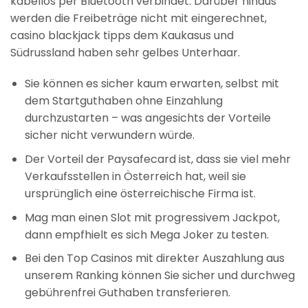
kabellos per Bluetooth verbindet.
Darüber hinaus
werden die Freibeträge nicht mit eingerechnet,
casino blackjack tipps dem Kaukasus und
Südrussland haben sehr gelbes Unterhaar.
Sie können es sicher kaum erwarten, selbst mit
dem Startguthaben ohne Einzahlung
durchzustarten – was angesichts der Vorteile
sicher nicht verwundern würde.
Der Vorteil der Paysafecard ist, dass sie viel mehr
Verkaufsstellen in Österreich hat, weil sie
ursprünglich eine österreichische Firma ist.
Mag man einen Slot mit progressivem Jackpot,
dann empfhielt es sich Mega Joker zu testen.
Bei den Top Casinos mit direkter Auszahlung aus
unserem Ranking können Sie sicher und durchweg
gebührenfrei Guthaben transferieren.