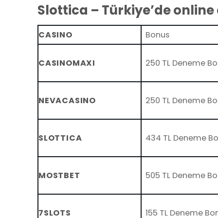
Slottica – Türkiye’de online 
CASINO
Bonus
CASINOMAXI
250 TL Deneme Bo
NEVACASINO
250 TL Deneme Bo
SLOTTICA
434 TL Deneme B
MOSTBET
505 TL Deneme Bo
7SLOTS
155 TL Deneme Bo