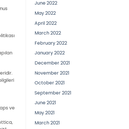
June 2022
onus
May 2022
April 2022
March 2022
itikası
February 2022
apılan
January 2022
December 2021
November 2021
ridir.
lgileri
October 2021
September 2021
June 2021
raps ve
May 2021
ttica,
March 2021