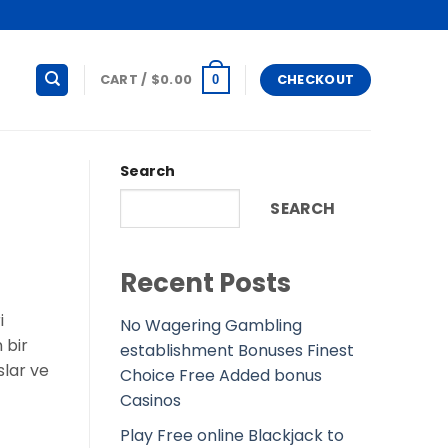
CART /
$
0.00
CHECKOUT
0
Search
SEARCH
Recent Posts
i
No Wagering Gambling
 bir
establishment Bonuses Finest
slar ve
Choice Free Added bonus
Casinos
Play Free online Blackjack to