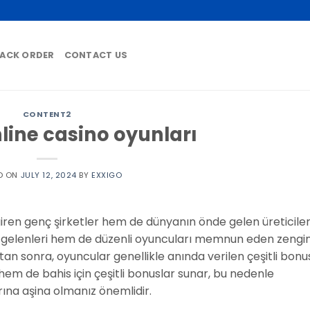
ACK ORDER
CONTACT US
CONTENT2
nline casino oyunları
D ON
JULY 12, 2024
BY
EXXIGO
giren genç şirketler hem de dünyanın önde gelen üreticiler
i gelenleri hem de düzenli oyuncuları memnun eden zengin
uktan sonra, oyuncular genellikle anında verilen çeşitli bonu
em de bahis için çeşitli bonuslar sunar, bu nedenle
ına aşina olmanız önemlidir.