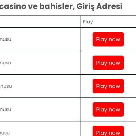
casino ve bahisler, Giriş Adresi
Play
Play now
nusu
Play now
nusu
Play now
onusu
Play now
nusu
Play now
nusu