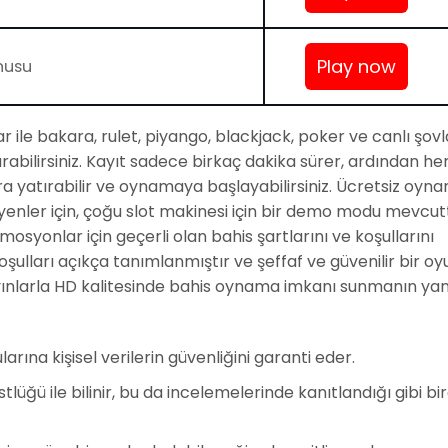
Play now
nusu
 ile bakara, rulet, piyango, blackjack, poker ve canlı şovl
arabilirsiniz. Kayıt sadece birkaç dakika sürer, ardından he
a yatırabilir ve oynamaya başlayabilirsiniz. Ücretsiz oyn
enler için, çoğu slot makinesi için bir demo modu mevcut
syonlar için geçerli olan bahis şartlarını ve koşullarını
lları açıkça tanımlanmıştır ve şeffaf ve güvenilir bir oy
yayınlarla HD kalitesinde bahis oynama imkanı sunmanın yan
ularına kişisel verilerin güvenliğini garanti eder.
üstlüğü ile bilinir, bu da incelemelerinde kanıtlandığı gibi bi