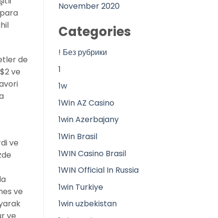
tli
November 2020
 para
hil
Categories
! Без рубрики
etler de
1
 $2 ve
favori
1w
la
1Win AZ Casino
1win Azerbajany
1Win Brasil
rdi ve
1WIN Casino Brasil
izde
1WIN Official In Russia
da
1win Turkiye
mes ve
ayarak
1win uzbekistan
ur ve