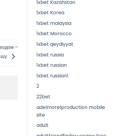
1xbet Kazahstan
1xbet Korea
1xbet malaysia
1xbet Morocco
1xbet qeydiyyat
водом –
1xbet russia
рышу
1xbet russian
1xbet russian1
2
22bet
adelmorelproduction mobile
site
adult
adultfriendfinder-review free