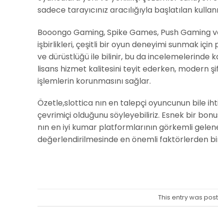
sadece tarayıcınız aracılığıyla başlatılan kullanı
Booongo Gaming, Spike Games, Push Gaming ve Ch
işbirlikleri, çeşitli bir oyun deneyimi sunmak için
ve dürüstlüğü ile bilinir, bu da incelemelerinde k
lisans hizmet kalitesini teyit ederken, modern şif
işlemlerin korunmasını sağlar.
Özetle,slottica nın en talepçi oyuncunun bile ih
çevrimiçi olduğunu söyleyebiliriz. Esnek bir bonus
nın en iyi kumar platformlarının görkemli gelene
değerlendirilmesinde en önemli faktörlerden biri
This entry was pos