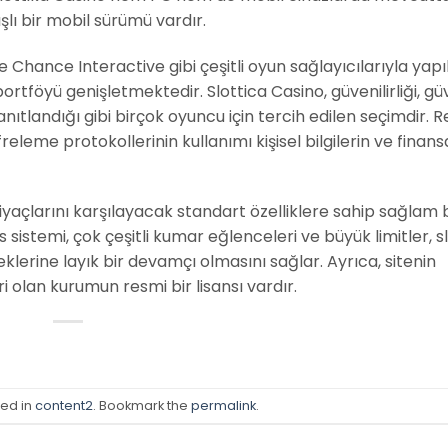
şlı bir mobil sürümü vardır.
ance Interactive gibi çeşitli oyun sağlayıcılarıyla yapı
 portföyü genişletmektedir. Slottica Casino, güvenilirliği, gü
anıtlandığı gibi birçok oyuncu için tercih edilen seçimdir. 
releme protokollerinin kullanımı kişisel bilgilerin ve finans
tiyaçlarını karşılayacak standart özelliklere sahip sağlam b
 sistemi, çok çeşitli kumar eğlenceleri ve büyük limitler, s
klerine layık bir devamçı olmasını sağlar. Ayrıca, sitenin
 olan kurumun resmi bir lisansı vardır.
ted in
content2
. Bookmark the
permalink
.