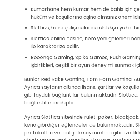
Kumarhane hem kumar hem de bahis için çeşi
hüküm ve koşullarına aşina olmanız önemlidir
Slottica,kendi çalışmalarına oldukça yakın bi
Slottica online casino, hem yeni gelenleri h
ile karakterize edilir.
Booongo Gaming, Spike Games, Push Gaming ve
işbirlikleri, çeşitli bir oyun deneyimi sunmak 
Bunlar Red Rake Gaming, Tom Horn Gaming, Augus
Ayrıca sayfanın altında lisans, şartlar ve koşullar
gibi faydalı bağlantılar bulunmaktadır. Slottica, ç
bağlantılara sahiptir.
Ayrıca Slottica sitesinde rulet, poker, blackjac
keno gibi diğer eğlenceler de bulunmaktadır. Slo
protokolleri ve rastgele sayı üreteci gibi özelli