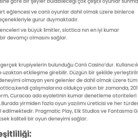
sine göre bir şeyler bulabileceği çok çeşitli oyunlar sunma
kart eğlencesi ve canlı oyunlar dahil olmak üzere binlerce
 seçenekleriyle gurur duymaktadır.
nceleri ve büyük limitler, slottica nın en iyi kumar
bir devamçı olmasını sağlar.
gerçek krupiyelerin bulunduğu Canlı Casino’dur. Kullanıcıl
e uzaktan etkileşime girebilir. Düzgün bir şekilde yerleştirilm
 deneyimi olmayan yeni gelenler de dahil olmak üzere tüm
. Slottica,kendi çalışmalarına oldukça yakın bir zamanda, 20
tform, Curacao ada eyaletinin kumar denetleme otoriteleri
r.Burada yirmiden fazla oyun yazılımı üreticisi ve her türde
il edilmektedir. Pragmatic Play, Elk Studios ve Fantasma
ksek kaliteli bir oyun deneyimi sağlar.
itliliği: