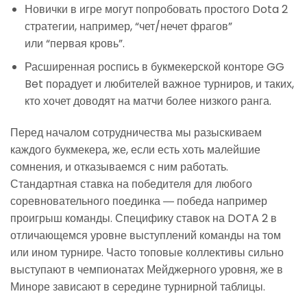
Новички в игре могут попробовать простого Dota 2
стратегии, например, “чет/нечет фрагов”
или “первая кровь”.
Расширенная роспись в букмекерской конторе GG
Bet порадует и любителей важное турниров, и таких,
кто хочет доводят на матчи более низкого ранга.
Перед началом сотрудничества мы разыскиваем
каждого букмекера, же, если есть хоть малейшие
сомнения, и отказываемся с ним работать.
Стандартная ставка на победителя для любого
соревновательного поединка ― победа например
проигрыш команды. Специфику ставок на DOTA 2 в
отличающемся уровне выступлений команды на том
или ином турнире. Часто топовые коллективы сильно
выступают в чемпионатах Мейджерного уровня, же в
Миноре зависают в середине турнирной таблицы.