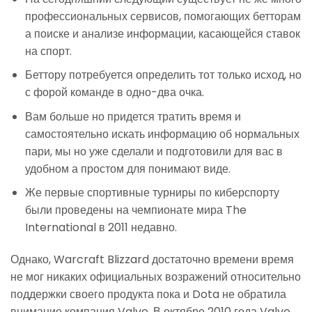
профессиональных сервисов, помогающих бетторам
а поиске и анализе информации, касающейся ставок
на спорт.
Беттору потребуется определить тот только исход, но
с форой команде в одно-два очка.
Вам больше но придется тратить время и
самостоятельно искать информацию об нормальных
пари, мы но уже сделали и подготовили для вас в
удобном а простом для понимают виде.
Же первые спортивные турниры по киберспорту
были проведены на чемпионате мира The
International в 2011 недавно.
Однако, Warcraft Blizzard достаточно времени время
не мог никаких официальных возражений относительно
поддержки своего продукта пока и Dota не обратила
внимание компания Valve. В октябре 2010 года Valve