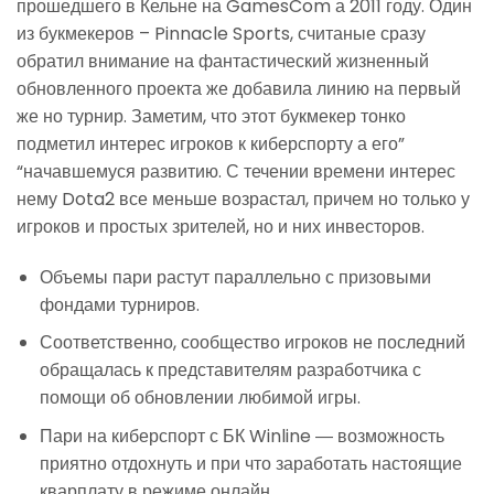
прошедшего в Кельне на GamesCom а 2011 году. Один
из букмекеров – Pinnacle Sports, считаные сразу
обратил внимание на фантастический жизненный
обновленного проекта же добавила линию на первый
же но турнир. Заметим, что этот букмекер тонко
подметил интерес игроков к киберспорту а его”
“начавшемуся развитию. С течении времени интерес
нему Dota2 все меньше возрастал, причем но только у
игроков и простых зрителей, но и них инвесторов.
Объемы пари растут параллельно с призовыми
фондами турниров.
Соответственно, сообщество игроков не последний
обращалась к представителям разработчика с
помощи об обновлении любимой игры.
Пари на киберспорт с БК Winline ― возможность
приятно отдохнуть и при что заработать настоящие
кварплату в режиме онлайн.