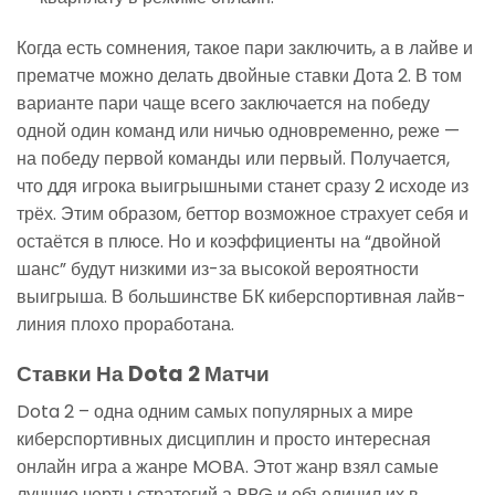
Когда есть сомнения, такое пари заключить, а в лайве и
прематче можно делать двойные ставки Дота 2. В том
варианте пари чаще всего заключается на победу
одной один команд или ничью одновременно, реже —
на победу первой команды или первый. Получается,
что ддя игрока выигрышными станет сразу 2 исходе из
трёх. Этим образом, беттор возможное страхует себя и
остаётся в плюсе. Но и коэффициенты на “двойной
шанс” будут низкими из-за высокой вероятности
выигрыша. В большинстве БК киберспортивная лайв-
линия плохо проработана.
Ставки На Dota 2 Матчи
Dota 2 – одна одним самых популярных а мире
киберспортивных дисциплин и просто интересная
онлайн игра а жанре MOBA. Этот жанр взял самые
лучшие черты стратегий а RPG и объединил их в