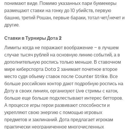
понимают виде. Помимо указанных пари букмекеры
размещают ставки на гонку до 10 убийств, первую
башню, третий Рошан, первые бараки, тотал чет/нечет и
другие.
Ставки в Турниры Дота 2
Лимиты когда не поражают воображение – в лучшем
случае тысяч рублей на основную линию событий, а в
дополнительную роспись только меньше. В ставочном
мире киберспорта Dota 2 занимает почетное второе
место судя объему ставок после Counter Strike. Все
больше российских контор дают подробную роспись на
Доту в своих линиях, организуют Live стримы с каток,
больше еще больше подхлестывают интерес бетторов.
А процессе игры герои развивают способности и
укрепляют свою энергию с помощью игровых
предметов и заклинаний. Дота предлагает игрокам
практически неограниченное многочисленных