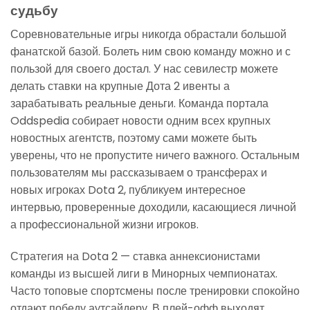
судьбу
Соревновательные игры никогда обрастали большой
фанатской базой. Болеть ним свою команду можно и с
пользой для своего достал. У нас севилестр можете
делать ставки на крупные Дота 2 ивенты а
зарабатывать реальные деньги. Команда портала
Oddspedia собирает новости одним всех крупных
новостных агентств, поэтому сами можете быть
уверены, что не пропустите ничего важного. Остальным
пользователям мы рассказываем о трансферах и
новых игроках Dota 2, публикуем интересное
интервью, проверенные доходили, касающиеся личной
а профессиональной жизни игроков.
Стратегия на Dota 2 — ставка аннексионистами
команды из высшей лиги в Минорных чемпионатах.
Часто топовые спортсмены после тренировки спокойно
отдают победу аутсайдеру. В плей-офф выходят