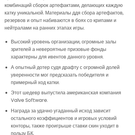
комбинаций сборок артефактами, делающих каждую
катку уникальной. Материалы ддя сбора артефактов,
резервов и опыт набиваются в боях со крипами и
нейтралами на ранних этапах игры.
Высокий уровень организации, огромные залы
зрителей а невероятные призовые фонды
характерны для ивентов данного уровня.
А опытный дотер судя драфту с огромной долей
уверенности мог предсказать победителя и
примерный ход катки.
Этот шедевр выпустила американская компания
Valve Software.
Награда за удачно угаданный исход зависит
остального коэффициентов и игровых условий
конторы, также проигрыше ставки скин уходит в
пользу БК.