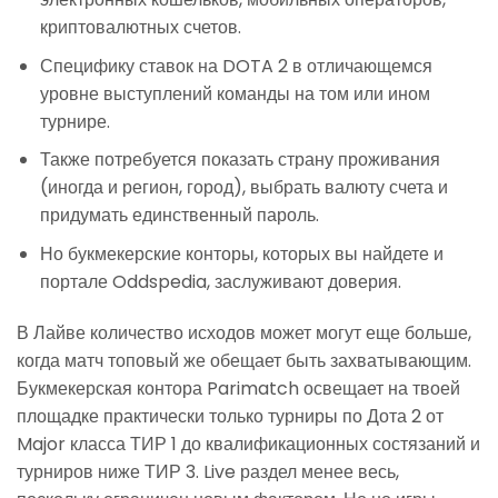
криптовалютных счетов.
Специфику ставок на DOTA 2 в отличающемся
уровне выступлений команды на том или ином
турнире.
Также потребуется показать страну проживания
(иногда и регион, город), выбрать валюту счета и
придумать единственный пароль.
Но букмекерские конторы, которых вы найдете и
портале Oddspedia, заслуживают доверия.
В Лайве количество исходов может могут еще больше,
когда матч топовый же обещает быть захватывающим.
Букмекерская контора Parimatch освещает на твоей
площадке практически только турниры по Дота 2 от
Major класса ТИР 1 до квалификационных состязаний и
турниров ниже ТИР 3. Live раздел менее весь,