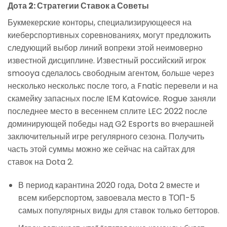
Дота 2: Стратегии Ставок а Советы
Букмекерские конторы, специализирующееся на
киеберспортивных соревнованиях, могут предложить
следующий выбор линий вопреки этой неимоверно
известной дисциплине. Известный российский игрок
smooya сделалось свободным агентом, больше через
несколько несколькс после того, а Fnatic перевели и на
скамейку запасных после IEM Katowice. Rogue заняли
последнее место в весеннем сплите LEC 2022 после
доминирующей победы над G2 Esports во вчерашней
заключительный игре регулярного сезона. Получить
часть этой суммы можно же сейчас на сайтах для
ставок на Dota 2.
В период карантина 2020 года, Dota 2 вместе и
всем киберспортом, завоевала место в ТОП-5
самых популярных виды для ставок только бетторов.