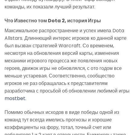
команды, их показали лучший результат.
Что Известно том Dota 2, история Игры
Максимальное распространение и успех имела Dota
Allstars. Длиннющий интерес игроков ко данной карте
был вызван стратегией Warcraft. Со временем,
несмотря на обновления версий карты, изменения
механики игрового процесса же появления новых
героев, движок игры не обновлялся, с ото годом все
меньше устаревая. Соответственно, сообщество
игроков не раз обращалась к представителям
разработчика с просьбой об обновлении любимой игры
mostbet
.
Помимо обычных исходов в виде победы одной из
команд тут всегда имелись прогнозы и хорошие
коэффициенты на фору, тотал, точный счет или
победителя 1 и 2 карт в отдельности. Букмекеры также