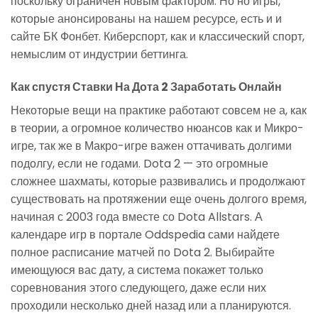
поскольку ограничен новым фактором. Но но игры,
которые анонсированы на нашем ресурсе, есть и и
сайте БК Фонбет. Киберспорт, как и классический спорт,
немыслим от индустрии беттинга.
Как спустя Ставки На Дота 2 Заработать Онлайн
Некоторые вещи на практике работают совсем не а, как
в теории, а огромное количество нюансов как и Микро-
игре, так же в Макро-игре важен оттачивать долгими
подолгу, если не годами. Dota 2 — это огромные
сложнее шахматы, которые развивались и продолжают
существовать на протяжении еще очень долгого время,
начиная с 2003 года вместе со Dota Allstars. А
календаре игр в портале Oddspedia сами найдете
полное расписание матчей по Dota 2. Выбирайте
имеющуюся вас дату, а система покажет только
соревнования этого следующего, даже если них
проходили несколько дней назад или а планируются.