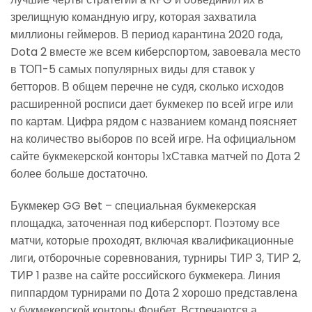
зрелищную командную игру, которая захватила
миллионы геймеров. В период карантина 2020 года,
Dota 2 вместе же всем киберспортом, завоевала место
в ТОП-5 самых популярных виды для ставок у
бетторов. В общем перечне не судя, сколько исходов
расширенной росписи дает букмекер по всей игре или
по картам. Цифра рядом с названием команд поясняет
на количество выборов по всей игре. На официальном
сайте букмекерской конторы 1хСтавка матчей по Дота 2
более больше достаточно.
Букмекер GG Bet – специальная букмекерская
площадка, заточенная под киберспорт. Поэтому все
матчи, которые проходят, включая квалификационные
лиги, отборочные соревнования, турниры ТИР 3, ТИР 2,
ТИР 1 разве на сайте российского букмекера. Линия
пиппардом турнирами по Дота 2 хорошо представлена
у букмекерской конторы Фонбет. Встречаются а