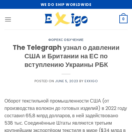
Skip
WE DO SHIP WORLDWIDE
to
content
0
ФОРЕКС ОБУЧЕНИЕ
The Telegraph узнал о давлении
США и Британии на ЕС по
вступлению Украины РБК
POSTED ON
JUNE 5, 2023
BY
EXXIGO
Оборот текстильной промышленности США (от
производства волокон до готовых изделий) в 2022 году
составил 65,8 млрд долларов, в ней задействовано
538 тыс. Соединённые Штаты являются третьим
крупнейшим экспортёром текстиля в мире ($34 млрд в