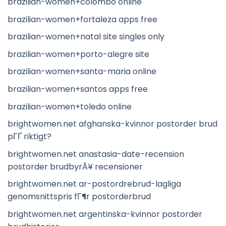
brazilian-women+colombo online
brazilian-women+fortaleza apps free
brazilian-women+natal site singles only
brazilian-women+porto-alegre site
brazilian-women+santa-maria online
brazilian-women+santos apps free
brazilian-women+toledo online
brightwomen.net afghanska-kvinnor postorder brud
pГҐ riktigt?
brightwomen.net anastasia-date-recension
postorder brudbyrÃ¥ recensioner
brightwomen.net ar-postordrebrud-lagliga
genomsnittspris fГ¶r postorderbrud
brightwomen.net argentinska-kvinnor postorder