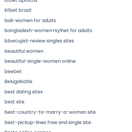
b1bet apostas
b1bet brazil
bali-women for adults
bangladesh-women+sylhet for adults
bbwcupid-review singles sites
beautiful women
beautiful-single-women online
beebet
Belugabahis
best dating sites
best site
best-country-to-marry-a-woman site
best-pickup-lines free and single site