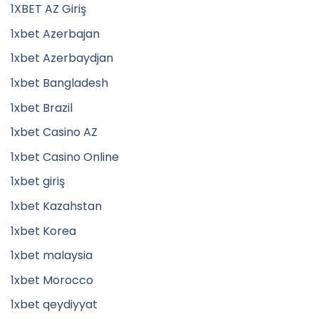
1XBET AZ Giriş
1xbet Azerbajan
1xbet Azerbaydjan
1xbet Bangladesh
1xbet Brazil
1xbet Casino AZ
1xbet Casino Online
1xbet giriş
1xbet Kazahstan
1xbet Korea
1xbet malaysia
1xbet Morocco
1xbet qeydiyyat