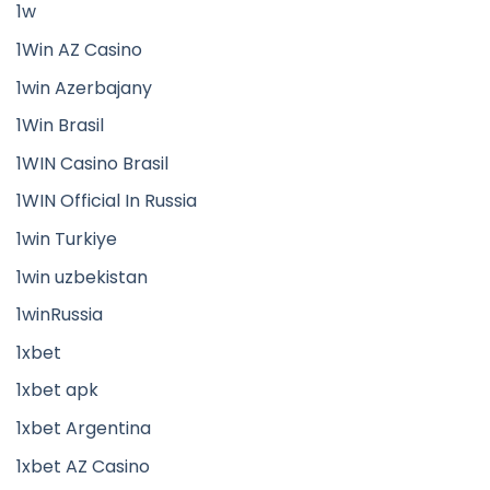
1w
1Win AZ Casino
1win Azerbajany
1Win Brasil
1WIN Casino Brasil
1WIN Official In Russia
1win Turkiye
1win uzbekistan
1winRussia
1xbet
1xbet apk
1xbet Argentina
1xbet AZ Casino