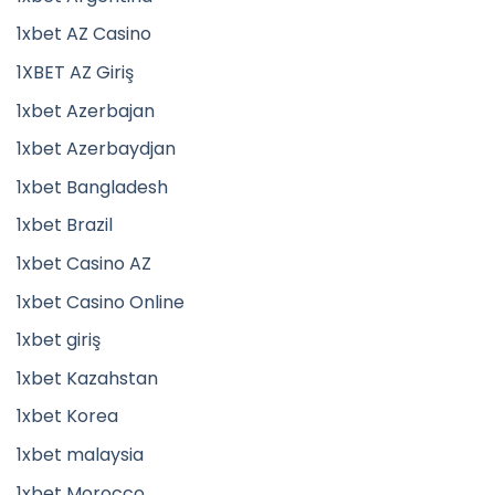
1xbet AZ Casino
1XBET AZ Giriş
1xbet Azerbajan
1xbet Azerbaydjan
1xbet Bangladesh
1xbet Brazil
1xbet Casino AZ
1xbet Casino Online
1xbet giriş
1xbet Kazahstan
1xbet Korea
1xbet malaysia
1xbet Morocco