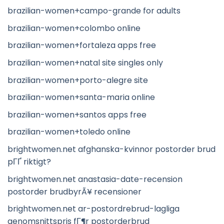
brazilian-women+campo-grande for adults
brazilian-women+colombo online
brazilian-women+fortaleza apps free
brazilian-women+natal site singles only
brazilian-women+porto-alegre site
brazilian-women+santa-maria online
brazilian-women+santos apps free
brazilian-women+toledo online
brightwomen.net afghanska-kvinnor postorder brud
pГҐ riktigt?
brightwomen.net anastasia-date-recension
postorder brudbyrÃ¥ recensioner
brightwomen.net ar-postordrebrud-lagliga
genomsnittspris fГ¶r postorderbrud