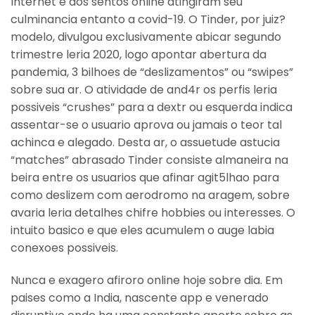
Internet e dos sentos online atingiram seu
culminancia entanto a covid-19. O Tinder, por juiz?
modelo, divulgou exclusivamente abicar segundo
trimestre leria 2020, logo apontar abertura da
pandemia, 3 bilhoes de “deslizamentos” ou “swipes”
sobre sua ar. O atividade de and4r os perfis leria
possiveis “crushes” para a dextr ou esquerda indica
assentar-se o usuario aprova ou jamais o teor tal
achinca e alegado. Desta ar, o assuetude astucia
“matches” abrasado Tinder consiste almaneira na
beira entre os usuarios que afinar agit5lhao para
como deslizem com aerodromo na aragem, sobre
avaria leria detalhes chifre hobbies ou interesses. O
intuito basico e que eles acumulem o auge labia
conexoes possiveis.
Nunca e exagero afiroro online hoje sobre dia. Em
paises como a India, nascente app e venerado