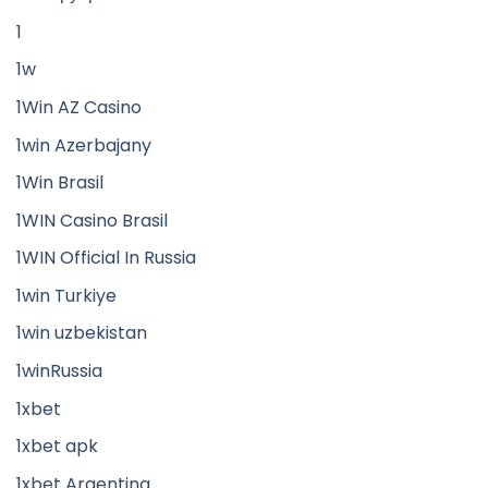
1
1w
1Win AZ Casino
1win Azerbajany
1Win Brasil
1WIN Casino Brasil
1WIN Official In Russia
1win Turkiye
1win uzbekistan
1winRussia
1xbet
1xbet apk
1xbet Argentina