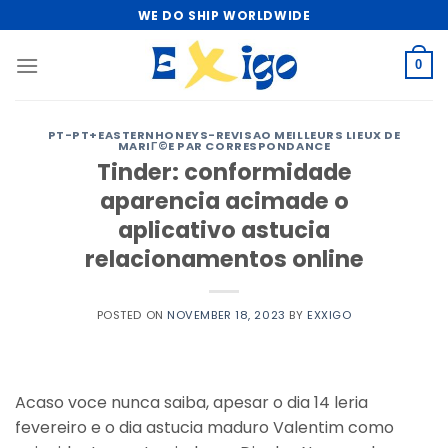
Skip
WE DO SHIP WORLDWIDE
to
content
0
PT-PT+EASTERNHONEYS-REVISAO MEILLEURS LIEUX DE
MARIГ©E PAR CORRESPONDANCE
Tinder: conformidade
aparencia acimade o
aplicativo astucia
relacionamentos online
POSTED ON
NOVEMBER 18, 2023
BY
EXXIGO
Acaso voce nunca saiba, apesar o dia 14 leria
fevereiro e o dia astucia maduro Valentim como