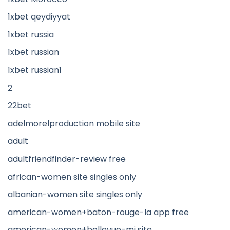
1xbet qeydiyyat
1xbet russia
1xbet russian
1xbet russian1
2
22bet
adelmorelproduction mobile site
adult
adultfriendfinder-review free
african-women site singles only
albanian-women site singles only
american-women+baton-rouge-la app free
american-women+bellevue-mi site