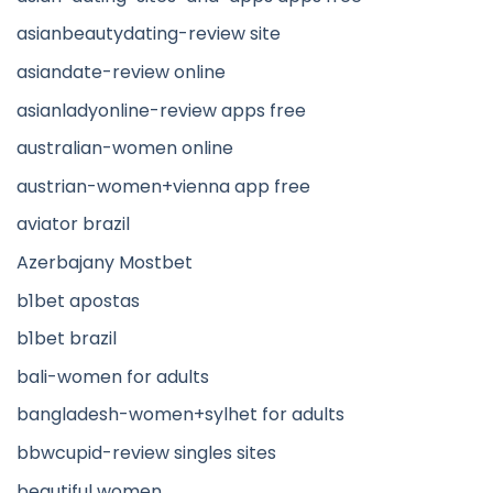
asianbeautydating-review site
asiandate-review online
asianladyonline-review apps free
australian-women online
austrian-women+vienna app free
aviator brazil
Azerbajany Mostbet
b1bet apostas
b1bet brazil
bali-women for adults
bangladesh-women+sylhet for adults
bbwcupid-review singles sites
beautiful women