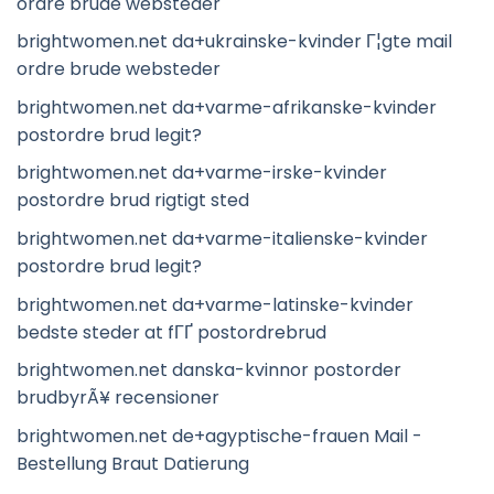
ordre brude websteder
brightwomen.net da+ukrainske-kvinder Г¦gte mail
ordre brude websteder
brightwomen.net da+varme-afrikanske-kvinder
postordre brud legit?
brightwomen.net da+varme-irske-kvinder
postordre brud rigtigt sted
brightwomen.net da+varme-italienske-kvinder
postordre brud legit?
brightwomen.net da+varme-latinske-kvinder
bedste steder at fГҐ postordrebrud
brightwomen.net danska-kvinnor postorder
brudbyrÃ¥ recensioner
brightwomen.net de+agyptische-frauen Mail -
Bestellung Braut Datierung