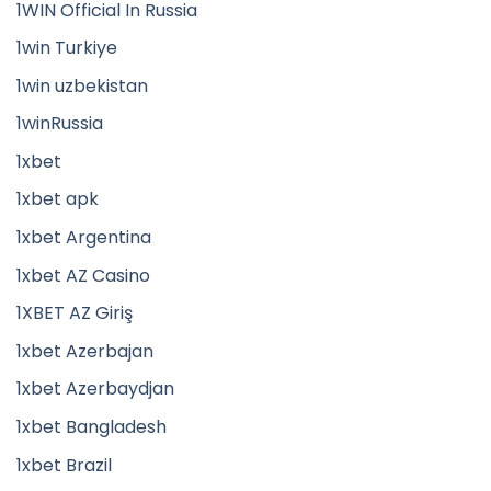
1WIN Official In Russia
1win Turkiye
1win uzbekistan
1winRussia
1xbet
1xbet apk
1xbet Argentina
1xbet AZ Casino
1XBET AZ Giriş
1xbet Azerbajan
1xbet Azerbaydjan
1xbet Bangladesh
1xbet Brazil