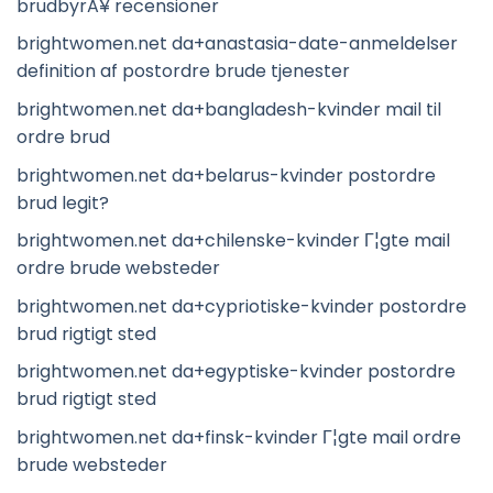
brudbyrÃ¥ recensioner
brightwomen.net da+anastasia-date-anmeldelser
definition af postordre brude tjenester
brightwomen.net da+bangladesh-kvinder mail til
ordre brud
brightwomen.net da+belarus-kvinder postordre
brud legit?
brightwomen.net da+chilenske-kvinder Г¦gte mail
ordre brude websteder
brightwomen.net da+cypriotiske-kvinder postordre
brud rigtigt sted
brightwomen.net da+egyptiske-kvinder postordre
brud rigtigt sted
brightwomen.net da+finsk-kvinder Г¦gte mail ordre
brude websteder