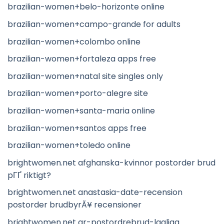
brazilian-women+belo-horizonte online
brazilian-women+campo-grande for adults
brazilian-women+colombo online
brazilian-women+fortaleza apps free
brazilian-women+natal site singles only
brazilian-women+porto-alegre site
brazilian-women+santa-maria online
brazilian-women+santos apps free
brazilian-women+toledo online
brightwomen.net afghanska-kvinnor postorder brud
pГҐ riktigt?
brightwomen.net anastasia-date-recension
postorder brudbyrÃ¥ recensioner
brightwomen.net ar-postordrebrud-lagliga