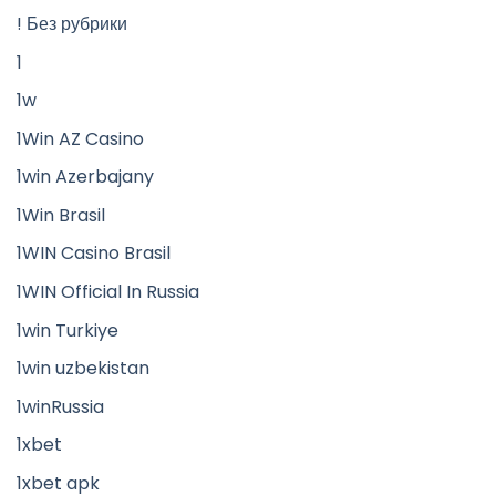
! Без рубрики
1
1w
1Win AZ Casino
1win Azerbajany
1Win Brasil
1WIN Casino Brasil
1WIN Official In Russia
1win Turkiye
1win uzbekistan
1winRussia
1xbet
1xbet apk