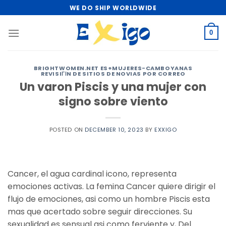
Skip
WE DO SHIP WORLDWIDE
to
content
0
BRIGHTWOMEN.NET ES+MUJERES-CAMBOYANAS
REVISIГІN DE SITIOS DE NOVIAS POR CORREO
Un varon Piscis y una mujer con
signo sobre viento
POSTED ON
DECEMBER 10, 2023
BY
EXXIGO
Cancer, el agua cardinal icono, representa
emociones activas. La femina Cancer quiere dirigir el
flujo de emociones, asi­ como un hombre Piscis esta
mas que acertado sobre seguir direcciones. Su
sexualidad es sensual asi­ como ferviente y, Del