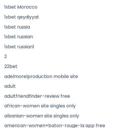
1xbet Morocco
1xbet qeydiyyat
1xbet russia
1xbet russian
1xbet russian1
2
22bet
adelmorelproduction mobile site
adult
adultfriendfinder-review free
african-women site singles only
albanian-women site singles only
american-women+baton-rouge-la app free