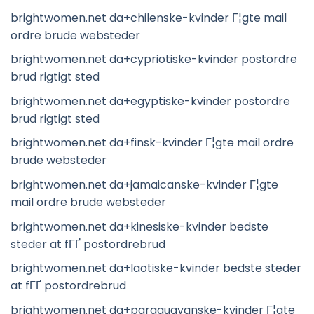
brightwomen.net da+chilenske-kvinder Г¦gte mail
ordre brude websteder
brightwomen.net da+cypriotiske-kvinder postordre
brud rigtigt sted
brightwomen.net da+egyptiske-kvinder postordre
brud rigtigt sted
brightwomen.net da+finsk-kvinder Г¦gte mail ordre
brude websteder
brightwomen.net da+jamaicanske-kvinder Г¦gte
mail ordre brude websteder
brightwomen.net da+kinesiske-kvinder bedste
steder at fГҐ postordrebrud
brightwomen.net da+laotiske-kvinder bedste steder
at fГҐ postordrebrud
brightwomen.net da+paraguayanske-kvinder Г¦gte