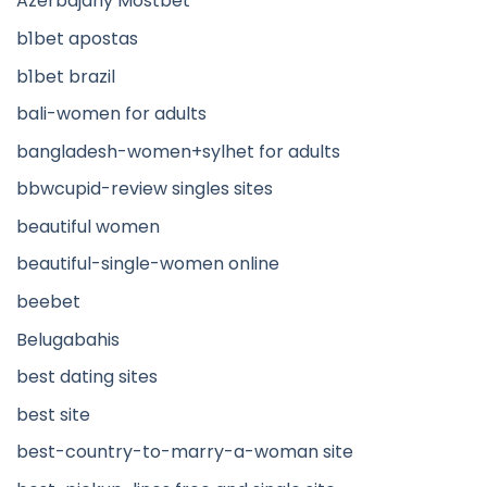
Azerbajany Mostbet
b1bet apostas
b1bet brazil
bali-women for adults
bangladesh-women+sylhet for adults
bbwcupid-review singles sites
beautiful women
beautiful-single-women online
beebet
Belugabahis
best dating sites
best site
best-country-to-marry-a-woman site