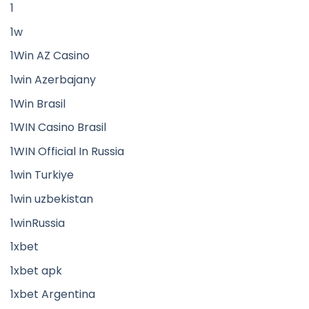
1
1w
1Win AZ Casino
1win Azerbajany
1Win Brasil
1WIN Casino Brasil
1WIN Official In Russia
1win Turkiye
1win uzbekistan
1winRussia
1xbet
1xbet apk
1xbet Argentina