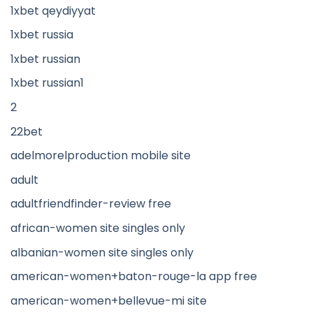
1xbet qeydiyyat
1xbet russia
1xbet russian
1xbet russian1
2
22bet
adelmorelproduction mobile site
adult
adultfriendfinder-review free
african-women site singles only
albanian-women site singles only
american-women+baton-rouge-la app free
american-women+bellevue-mi site