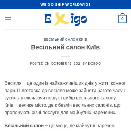
Skip
WE DO SHIP WORLDWIDE
to
content
0
ВЕСІЛЬНИЙ САЛОН КИЇВ
Весільний салон Київ
POSTED ON
OCTOBER 13, 2021
BY
EXXIGO
Весілля – це один із найважливіших днів у житті кожної
пари. Підготовка до весілля може зайняти багато часу і
зусиль, включаючи пошук і вибір весільного салону.
Київ – велике місто, де є безліч весільних салонів, що
пропонують різні послуги для майбутніх наречених.
Весільний салон
– це місце, де майбутні наречені