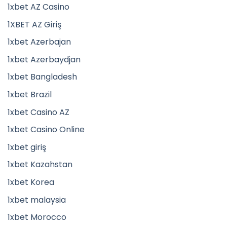
1xbet AZ Casino
1XBET AZ Giriş
1xbet Azerbajan
1xbet Azerbaydjan
1xbet Bangladesh
1xbet Brazil
1xbet Casino AZ
1xbet Casino Online
1xbet giriş
1xbet Kazahstan
1xbet Korea
1xbet malaysia
1xbet Morocco