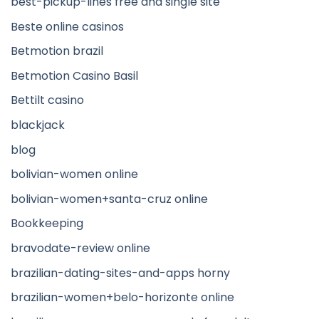
best-pickup-lines free and single site
Beste online casinos
Betmotion brazil
Betmotion Casino Basil
Bettilt casino
blackjack
blog
bolivian-women online
bolivian-women+santa-cruz online
Bookkeeping
bravodate-review online
brazilian-dating-sites-and-apps horny
brazilian-women+belo-horizonte online