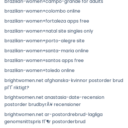
brazilian-women+campo-grande for adults
brazilian-women+colombo online
brazilian-women+fortaleza apps free
brazilian-women+natal site singles only
brazilian-women+porto-alegre site
brazilian-women+santa-maria online
brazilian-women+santos apps free
brazilian-women+toledo online
brightwomen.net afghanska-kvinnor postorder brud
pГҐ riktigt?
brightwomen.net anastasia-date-recension
postorder brudbyrÃ¥ recensioner
brightwomen.net ar-postordrebrud-lagliga
genomsnittspris fГ¶r postorderbrud