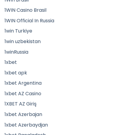
1WIN Casino Brasil
1WIN Official In Russia
1win Turkiye
1win uzbekistan
1winRussia
1xbet
1xbet apk
1xbet Argentina
1xbet AZ Casino
1XBET AZ Giriş
1xbet Azerbajan
1xbet Azerbaydjan