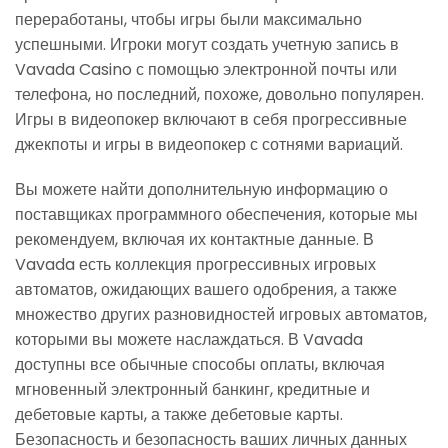
переработаны, чтобы игры были максимально
успешными. Игроки могут создать учетную запись в
Vavada Casino с помощью электронной почты или
телефона, но последний, похоже, довольно популярен.
Игры в видеопокер включают в себя прогрессивные
джекпоты и игры в видеопокер с сотнями вариаций.
Вы можете найти дополнительную информацию о
поставщиках программного обеспечения, которые мы
рекомендуем, включая их контактные данные. В
Vavada есть коллекция прогрессивных игровых
автоматов, ожидающих вашего одобрения, а также
множество других разновидностей игровых автоматов,
которыми вы можете наслаждаться. В Vavada
доступны все обычные способы оплаты, включая
мгновенный электронный банкинг, кредитные и
дебетовые карты, а также дебетовые карты.
Безопасность и безопасность ваших личных данных