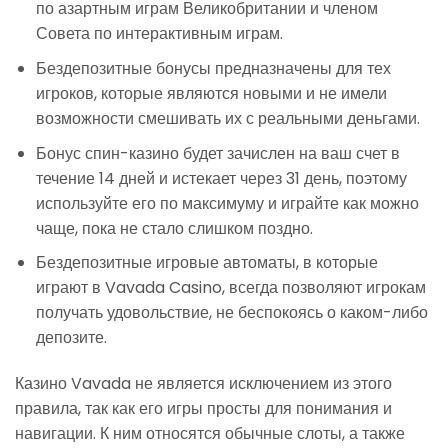
по азартным играм Великобритании и членом
Совета по интерактивным играм.
Бездепозитные бонусы предназначены для тех
игроков, которые являются новыми и не имели
возможности смешивать их с реальными деньгами.
Бонус спин-казино будет зачислен на ваш счет в
течение 14 дней и истекает через 31 день, поэтому
используйте его по максимуму и играйте как можно
чаще, пока не стало слишком поздно.
Бездепозитные игровые автоматы, в которые
играют в Vavada Casino, всегда позволяют игрокам
получать удовольствие, не беспокоясь о каком-либо
депозите.
Казино Vavada не является исключением из этого
правила, так как его игры просты для понимания и
навигации. К ним относятся обычные слоты, а также