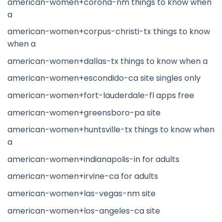
american-women+corona-nm things to know when
a
american-women+corpus-christi-tx things to know
when a
american-women+dallas-tx things to know when a
american-women+escondido-ca site singles only
american-women+fort-lauderdale-fl apps free
american-women+greensboro-pa site
american-women+huntsville-tx things to know when
a
american-women+indianapolis-in for adults
american-women+irvine-ca for adults
american-women+las-vegas-nm site
american-women+los-angeles-ca site