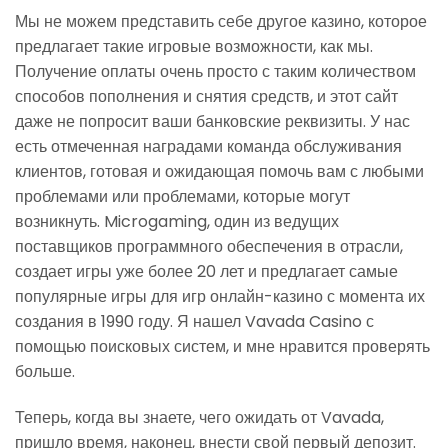
Мы не можем представить себе другое казино, которое
предлагает такие игровые возможности, как мы.
Получение оплаты очень просто с таким количеством
способов пополнения и снятия средств, и этот сайт
даже не попросит ваши банковские реквизиты. У нас
есть отмеченная наградами команда обслуживания
клиентов, готовая и ожидающая помочь вам с любыми
проблемами или проблемами, которые могут
возникнуть. Microgaming, один из ведущих
поставщиков программного обеспечения в отрасли,
создает игры уже более 20 лет и предлагает самые
популярные игры для игр онлайн-казино с момента их
создания в 1990 году. Я нашел Vavada Casino с
помощью поисковых систем, и мне нравится проверять
больше.
Теперь, когда вы знаете, чего ожидать от Vavada,
пришло время, наконец, внести свой первый депозит.