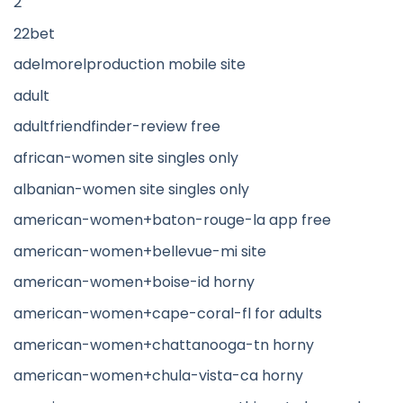
2
22bet
adelmorelproduction mobile site
adult
adultfriendfinder-review free
african-women site singles only
albanian-women site singles only
american-women+baton-rouge-la app free
american-women+bellevue-mi site
american-women+boise-id horny
american-women+cape-coral-fl for adults
american-women+chattanooga-tn horny
american-women+chula-vista-ca horny