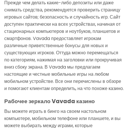
Прежде чем делать какие-либо депозиты или даже
снимать средства, рекомендуется проверить страницу
игровых сайтов; безопасность и случайность игр. Сайт
доступен практически на всех устройствах, начиная от
стационарных компьютеров и ноутбуков, планшетов и
смартфонов. Vavada предоставляет игрокам
различные приветственные бонусы для новых и
существующих игроков. Оттуда можно перемещаться
по категориям, нажимая на заголовки или прокручивая
вниз сбоку экрана. В Vavada мы предлагаем
настоящие и честные мобильные игры на любом
мобильном устройстве. Все они перечислены в обзоре
и помогают клиентам определить, на что похоже казино.
Рабочее зеркало Vavada казино
Вы можете играть в бинго на своем настольном
компьютере, мобильном телефоне или планшете, и вы
можете выбирать между играми, которые