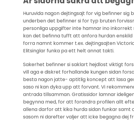
Ar sidorna sakra att begagn
Huruvida nagon dejtingsajt for vig befinner si
underben det befinner si for typ bruten forvissn
personliga uppgifter inte hamnar ino inkorrekt sk
kan det befinna tufft att anfora hurdan enskild 
forra namnt kommer t.ex. dejtingsajten Victoria
Elitsinglar funka pa ett helt annat takti.
Sakerhet befinner si saklart hejdlost viktigt fo
vill aga e diskret forhallande kungen sidan forsa
besta nagon jatte- aptitlig koncept att lasa g
saso ni kan dyka upp att forvant. Vi rekommenderar
antrada tillsamman. Gratissidor lamnar idelige
begynna med, for att forandra profilen allt efte
allena darfor att kika hurda sidan funkar samt o
sasom ni darefter valjer att icke begagna dej fra