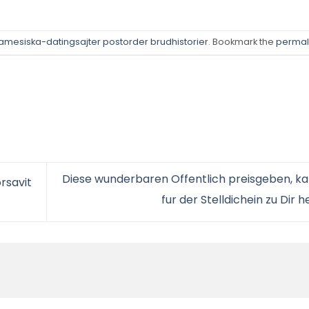
mesiska-datingsajter postorder brudhistorier
. Bookmark the
permal
Diese wunderbaren Offentlich preisgeben, k
orsavit
fur der Stelldichein zu Dir 