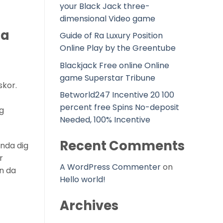
your Black Jack three-
dimensional Video game
ta
Guide of Ra Luxury Position
Online Play by the Greentube
Blackjack Free online Online
game Superstar Tribune
skor.
Betworld247 Incentive 20 100
percent free Spins No-deposit
g
Needed, 100% Incentive
Recent Comments
anda dig
r
A WordPress Commenter
on
n da
Hello world!
Archives