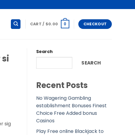
CART /
$
0.00
CHECKOUT
0
Search
 si
SEARCH
Recent Posts
No Wagering Gambling
establishment Bonuses Finest
Choice Free Added bonus
Casinos
r sig
Play Free online Blackjack to