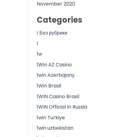
November 2020
Categories
! Без рубрики
1
1w
1Win AZ Casino
1win Azerbajany
1Win Brasil
1WIN Casino Brasil
1WIN Official In Russia
1win Turkiye
1win uzbekistan