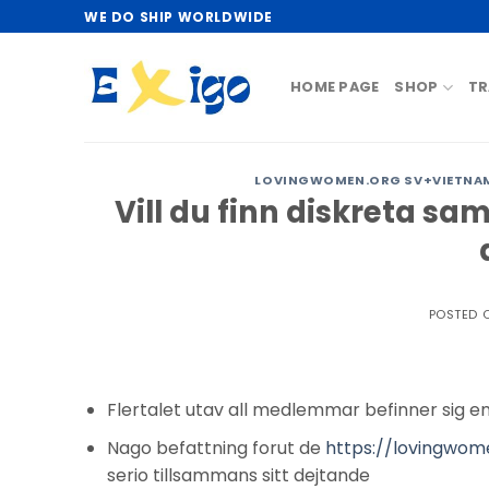
Skip
WE DO SHIP WORLDWIDE
to
content
HOME PAGE
SHOP
TR
LOVINGWOMEN.ORG SV+VIETNAM
Vill du finn diskreta sam
POSTED 
Flertalet utav all medlemmar befinner sig em
Nago befattning forut de
https://lovingwom
serio tillsammans sitt dejtande