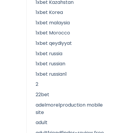
1xbet Kazahstan
1xbet Korea
1xbet malaysia
1xbet Morocco
1xbet qeydiyyat
1xbet russia
1xbet russian
1xbet russian1
2
22bet
adelmorelproduction mobile
site
adult
adultfriendfinder-review free