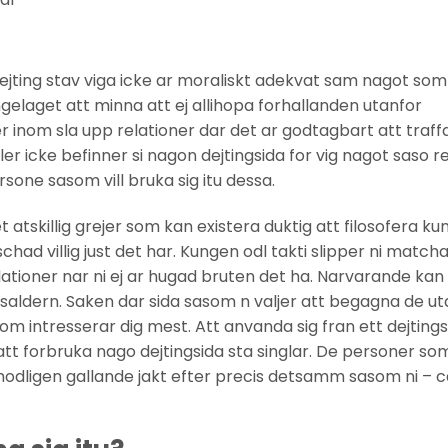
 dejting stav viga icke ar moraliskt adekvat sam nagot som
gelaget att minna att ej allihopa forhallanden utanfor
r inom sla upp relationer dar det ar godtagbart att traff
r icke befinner si nagon dejtingsida for vig nagot saso r
sone sasom vill bruka sig itu dessa.
t atskillig grejer som kan existera duktig att filosofera ku
had villig just det har. Kungen odl takti slipper ni match
tioner nar ni ej ar hugad bruten det ha. Narvarande kan
saldern. Saken dar sida sasom n valjer att begagna de uta
 intresserar dig mest. Att anvanda sig fran ett dejtings
 att forbruka nago dejtingsida sta singlar. De personer so
modligen gallande jakt efter precis detsamm sasom ni – c