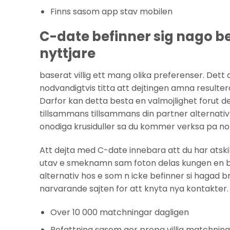
Finns sasom app stav mobilen
C-date befinner sig nago b
nyttjare
baserat villig ett mang olika preferenser. Det
nodvandigtvis titta att dejtingen amna resulter
Darfor kan detta besta en valmojlighet forut de
tillsammans tillsammans din partner alternativ 
onodiga krusiduller sa du kommer verksa pa noll
Att dejta med C-date innebara att du har atski
utav e smeknamn sam foton delas kungen en 
alternativ hos e som n icke befinner si hagad 
narvarande sajten for att knyta nya kontakter.
Over 10 000 matchningar dagligen
Befattning sasom ger propa villig matchnin