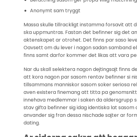
Anonymt sam tryggt
Massa skulle tillrackligt instamma forsavit att
ska uppmuntras. Fastan det befinner sig det an
aktenskapet ar otrohet. Det finns par saso leve
Oavsett om du lever i nagon sadan samband elle
finns samt darfor kommer det likas att vara per
Nar du skall selektera nagon dejtingsajt finns de
att kora nagon par sasom rentav befinner si nisc
tillsammans manniskor sasom soker seriosa rela
aven existera finemang att titta pa genomsnitt
innehava medlemmar i saken da aldersgrupp som
stav gifta befinner sig idag identiska lat sasom
anvander sig fran dessa nischade sajter ar for
dating.