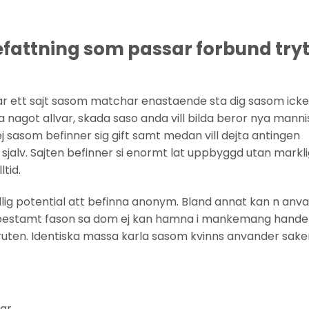
efattning som passar forbund try
t ar ett sajt sasom matchar enastaende sta dig sasom icke
a nagot allvar, skada saso anda vill bilda beror nya manni
j sasom befinner sig gift samt medan vill dejta antingen
sjalv.
Sajten befinner si enormt lat uppbyggd utan markli
tid.
llig potential att befinna anonym. Bland annat kan n anv
bestamt fason sa dom ej kan hamna i mankemang hande
bruten. Identiska massa karla sasom kvinns anvander sake
gar