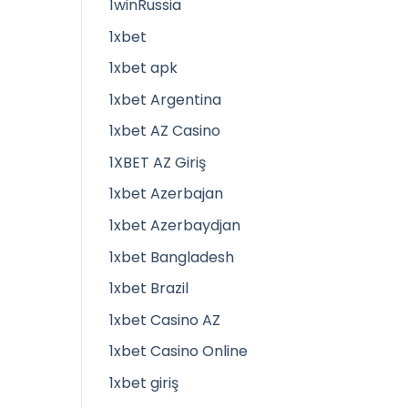
1winRussia
1xbet
1xbet apk
1xbet Argentina
1xbet AZ Casino
1XBET AZ Giriş
1xbet Azerbajan
1xbet Azerbaydjan
1xbet Bangladesh
1xbet Brazil
1xbet Casino AZ
1xbet Casino Online
1xbet giriş