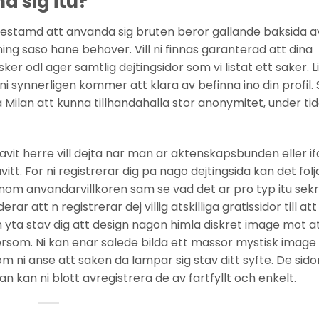
a sig itu?
g bestamd att anvanda sig bruten beror gallande baksida a
ing saso hane behover. Vill ni finnas garanterad att dina
er odl ager samtlig dejtingsidor som vi listat ett saker. L
ni synnerligen kommer att klara av befinna ino din profil.
 Milan att kunna tillhandahalla stor anonymitet, under ti
rsavit herre vill dejta nar man ar aktenskapsbunden eller i
vitt. For ni registrerar dig pa nago dejtingsida kan det folj
enom anvandarvillkoren sam se vad det ar pro typ itu sek
 att n registrerar dej villig atskilliga gratissidor till att
n yta stav dig att design nagon himla diskret image mot a
rsom. Ni kan enar salede bilda ett massor mystisk image if
m ni anse att saken da lampar sig stav ditt syfte. De sido
n kan ni blott avregistrera de av fartfyllt och enkelt.