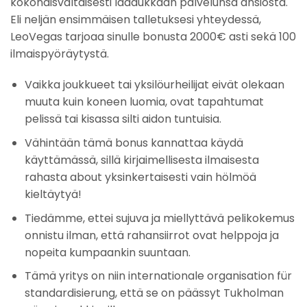
kokonaisvaltaisesti laadukkaan palvelunsa ansiosta.
Eli neljän ensimmäisen talletuksesi yhteydessä,
LeoVegas tarjoaa sinulle bonusta 2000€ asti sekä 100
ilmaispyöräytystä.
Vaikka joukkueet tai yksilöurheilijat eivät olekaan
muuta kuin koneen luomia, ovat tapahtumat
pelissä tai kisassa silti aidon tuntuisia.
Vähintään tämä bonus kannattaa käydä
käyttämässä, sillä kirjaimellisesta ilmaisesta
rahasta about yksinkertaisesti vain hölmöä
kieltäytyä!
Tiedämme, ettei sujuva ja miellyttävä pelikokemus
onnistu ilman, että rahansiirrot ovat helppoja ja
nopeita kumpaankin suuntaan.
Tämä yritys on niin internationale organisation für
standardisierung, että se on päässyt Tukholman