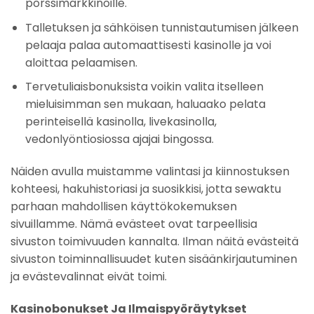
pörssimarkkinoille.
Talletuksen ja sähköisen tunnistautumisen jälkeen
pelaaja palaa automaattisesti kasinolle ja voi
aloittaa pelaamisen.
Tervetuliaisbonuksista voikin valita itselleen
mieluisimman sen mukaan, haluaako pelata
perinteisellä kasinolla, livekasinolla,
vedonlyöntiosiossa ajajai bingossa.
Näiden avulla muistamme valintasi ja kiinnostuksen
kohteesi, hakuhistoriasi ja suosikkisi, jotta sewaktu
parhaan mahdollisen käyttökokemuksen
sivuillamme. Nämä evästeet ovat tarpeellisia
sivuston toimivuuden kannalta. Ilman näitä evästeitä
sivuston toiminnallisuudet kuten sisäänkirjautuminen
ja evästevalinnat eivät toimi.
Kasinobonukset Ja Ilmaispyöräytykset