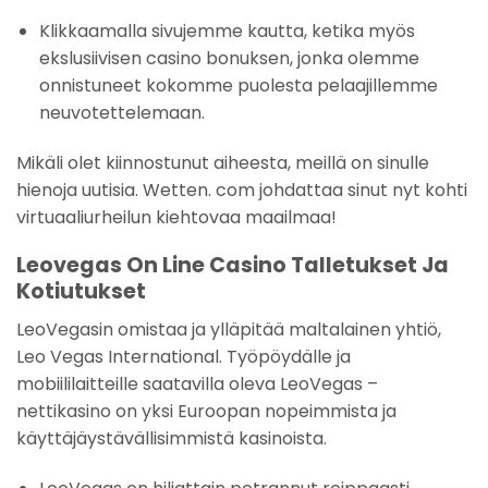
Klikkaamalla sivujemme kautta, ketika myös
ekslusiivisen casino bonuksen, jonka olemme
onnistuneet kokomme puolesta pelaajillemme
neuvotettelemaan.
Mikäli olet kiinnostunut aiheesta, meillä on sinulle
hienoja uutisia. Wetten. com johdattaa sinut nyt kohti
virtuaaliurheilun kiehtovaa maailmaa!
Leovegas On Line Casino Talletukset Ja
Kotiutukset
LeoVegasin omistaa ja ylläpitää maltalainen yhtiö,
Leo Vegas International. Työpöydälle ja
mobiililaitteille saatavilla oleva LeoVegas –
nettikasino on yksi Euroopan nopeimmista ja
käyttäjäystävällisimmistä kasinoista.