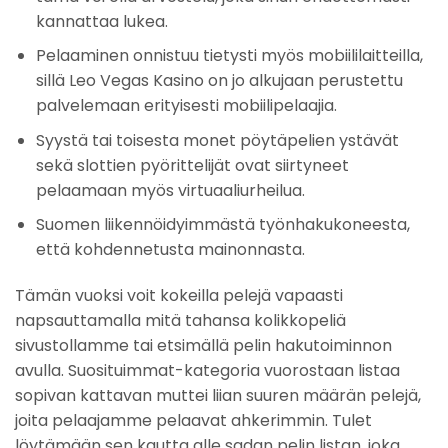
kannattaa lukea.
Pelaaminen onnistuu tietysti myös mobiililaitteilla,
sillä Leo Vegas Kasino on jo alkujaan perustettu
palvelemaan erityisesti mobiilipelaajia.
Syystä tai toisesta monet pöytäpelien ystävät
sekä slottien pyörittelijät ovat siirtyneet
pelaamaan myös virtuaaliurheilua.
Suomen liikennöidyimmästä työnhakukoneesta,
että kohdennetusta mainonnasta.
Tämän vuoksi voit kokeilla pelejä vapaasti
napsauttamalla mitä tahansa kolikkopeliä
sivustollamme tai etsimällä pelin hakutoiminnon
avulla. Suosituimmat-kategoria vuorostaan listaa
sopivan kattavan muttei liian suuren määrän pelejä,
joita pelaajamme pelaavat ahkerimmin. Tulet
löytämään sen kautta alle sadan pelin listan, joka