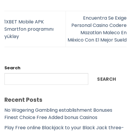
Encuentra Se Exige
1XBET Mobile APK
Personal Casino Codere
Smartfon proqramını
Mazatlan Maleco En
yükləy
México Con El Mejor Sueld
Search
SEARCH
Recent Posts
No Wagering Gambling establishment Bonuses
Finest Choice Free Added bonus Casinos
Play Free online Blackjack to your Black Jack three-