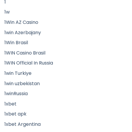
1
1w
1Win AZ Casino
1win Azerbajany
1Win Brasil
1WIN Casino Brasil
1WIN Official In Russia
1win Turkiye
1win uzbekistan
1winRussia
1xbet
1xbet apk
1xbet Argentina