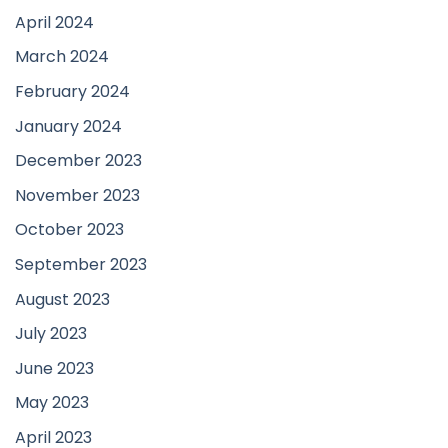
April 2024
March 2024
February 2024
January 2024
December 2023
November 2023
October 2023
September 2023
August 2023
July 2023
June 2023
May 2023
April 2023