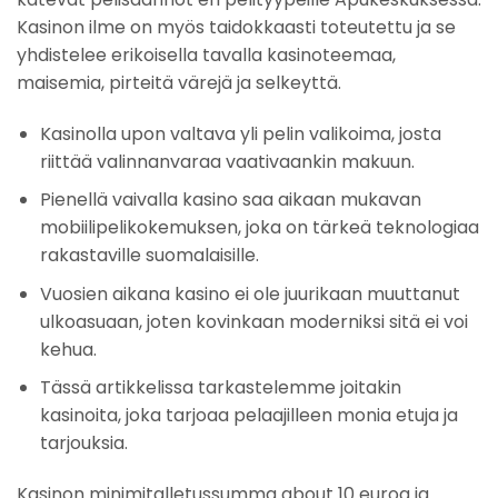
Kasinon ilme on myös taidokkaasti toteutettu ja se
yhdistelee erikoisella tavalla kasinoteemaa,
maisemia, pirteitä värejä ja selkeyttä.
Kasinolla upon valtava yli pelin valikoima, josta
riittää valinnanvaraa vaativaankin makuun.
Pienellä vaivalla kasino saa aikaan mukavan
mobiilipelikokemuksen, joka on tärkeä teknologiaa
rakastaville suomalaisille.
Vuosien aikana kasino ei ole juurikaan muuttanut
ulkoasuaan, joten kovinkaan moderniksi sitä ei voi
kehua.
Tässä artikkelissa tarkastelemme joitakin
kasinoita, joka tarjoaa pelaajilleen monia etuja ja
tarjouksia.
Kasinon minimitalletussumma about 10 euroa ja