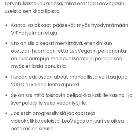
tervetuliaistarjouksensa, mikä erottaa LeoVegasin
useista sen kilpailijoista.
Kanta-asiakkaat pääsevät myös hyödyntämään
VIP-ohjelman etuja.
Ero on siis oikeasti merkittävä, etenkin kun
otetaan huomioon, että LeoVegasin pelitarjonta
on runsaampi ja monipuolisempi ja pelaaja saa
myös erilaisia bonuksia.
Heidän eduissaan about mahdollista voittaa jopa
200€ arvoinen lentokuponki.
Se on siis mitä loistavin pelipaikka kaikille kasino- ja
live-pelaajille sekä vedonlyöjille.
Jos etsit progressiivisiä jackpotteja
videokolikkopeleistä, LeoVegas on juuri se oikea
nettikasino sinulle.