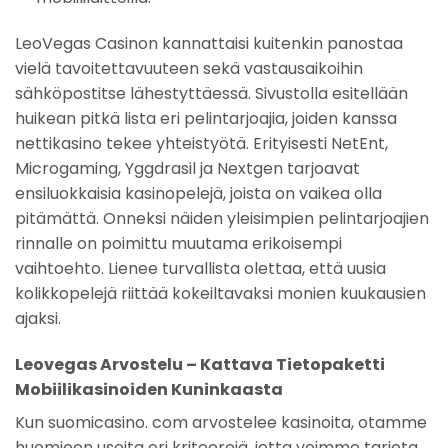
LeoVegas Casinon kannattaisi kuitenkin panostaa
vielä tavoitettavuuteen sekä vastausaikoihin
sähköpostitse lähestyttäessä. Sivustolla esitellään
huikean pitkä lista eri pelintarjoajia, joiden kanssa
nettikasino tekee yhteistyötä. Erityisesti NetEnt,
Microgaming, Yggdrasil ja Nextgen tarjoavat
ensiluokkaisia kasinopelejä, joista on vaikea olla
pitämättä. Onneksi näiden yleisimpien pelintarjoajien
rinnalle on poimittu muutama erikoisempi
vaihtoehto. Lienee turvallista olettaa, että uusia
kolikkopelejä riittää kokeiltavaksi monien kuukausien
ajaksi.
Leovegas Arvostelu – Kattava Tietopaketti
Mobiilikasinoiden Kuninkaasta
Kun suomicasino. com arvostelee kasinoita, otamme
huomioon useita eri kriteerejä, jotta voimme tarjota