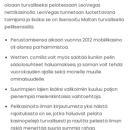
oloaan turvalliseksi pelatessaan LeoVegas
nettikasinolla. LeoVegas tunnetaan luotettavana
toimijana ja lisäksi se on lisensoitu Maltan turvallisella
pelilisenssillä.
Perustamisensa aikaan vuonna 2012 mobiilikasino
oli alansa parhaimmistoa.
Wetten. comilla voit myös säätää kunkin pelin
sääolosuhteet haluamaksesi, ja saman voit tehdä
vuorokauden ajalle sekä monelle muulle
ominaisuudelle.
Suurimpien lajien lisäksi valikoimiin kuuluu paljon
pienempiä mielenkiintoisia vaihtoehtoja.
Pelikasinoita ilman kirjautumista yksi näistä
rajoituksista on se, jotka haluavat pelata
kasinopelejä turvallisesti ja nauttia peleistä ilman
riskiä menettää suuria summia rahaa.