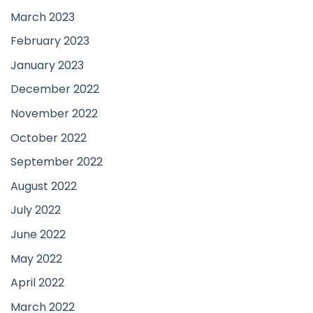
March 2023
February 2023
January 2023
December 2022
November 2022
October 2022
September 2022
August 2022
July 2022
June 2022
May 2022
April 2022
March 2022