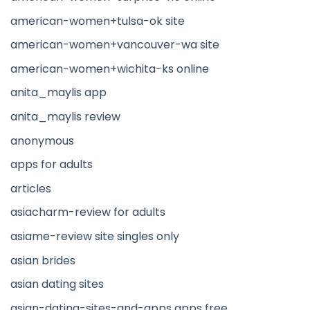
american-women+tulsa-ok site
american-women+vancouver-wa site
american-women+wichita-ks online
anita_maylis app
anita_maylis review
anonymous
apps for adults
articles
asiacharm-review for adults
asiame-review site singles only
asian brides
asian dating sites
asian-dating-sites-and-apps apps free