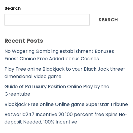
Search
SEARCH
Recent Posts
No Wagering Gambling establishment Bonuses
Finest Choice Free Added bonus Casinos
Play Free online Blackjack to your Black Jack three-
dimensional Video game
Guide of Ra Luxury Position Online Play by the
Greentube
Blackjack Free online Online game Superstar Tribune
Betworld247 Incentive 20 100 percent free Spins No-
deposit Needed, 100% Incentive