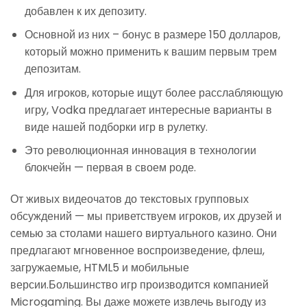
добавлен к их депозиту.
Основной из них – бонус в размере 150 долларов,
который можно применить к вашим первым трем
депозитам.
Для игроков, которые ищут более расслабляющую
игру, Vodka предлагает интересные варианты в
виде нашей подборки игр в рулетку.
Это революционная инновация в технологии
блокчейн — первая в своем роде.
От живых видеочатов до текстовых групповых
обсуждений — мы приветствуем игроков, их друзей и
семью за столами нашего виртуального казино. Они
предлагают мгновенное воспроизведение, флеш,
загружаемые, HTML5 и мобильные
версии.Большинство игр производится компанией
Microgaming. Вы даже можете извлечь выгоду из