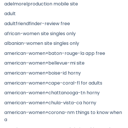
adelmorelproduction mobile site
adult
adultfriendfinder-review free
african-women site singles only
albanian-women site singles only
american-women+baton-rouge-la app free
american-women+bellevue-mi site
american-women+boise-id horny
american-women+cape-coral-fl for adults
american-women+chattanooga-tn horny
american-women+chula-vista-ca horny
american-women+corona-nm things to know when
a