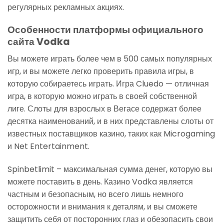
регулярных рекламных акциях.
Особенности платформы официального
сайта Vodka
Вы можете играть более чем в 500 самых популярных
игр, и вы можете легко проверить правила игры, в
которую собираетесь играть. Игра Cluedo — отличная
игра, в которую можно играть в своей собственной
лиге. Слоты для взрослых в Вегасе содержат более
десятка наименований, и в них представлены слоты от
известных поставщиков казино, таких как Microgaming
и Net Entertainment.
Spinbetlimit – максимальная сумма денег, которую вы
можете поставить в день. Казино Vodka является
частным и безопасным, но всего лишь немного
осторожности и внимания к деталям, и вы сможете
защитить себя от посторонних глаз и обезопасить свои