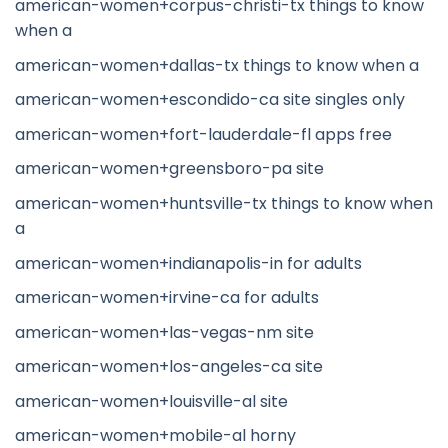
american-women+corpus-christi-tx things to know
when a
american-women+dallas-tx things to know when a
american-women+escondido-ca site singles only
american-women+fort-lauderdale-fl apps free
american-women+greensboro-pa site
american-women+huntsville-tx things to know when
a
american-women+indianapolis-in for adults
american-women+irvine-ca for adults
american-women+las-vegas-nm site
american-women+los-angeles-ca site
american-women+louisville-al site
american-women+mobile-al horny