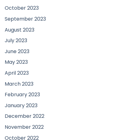
October 2023
September 2023
August 2023
July 2023
June 2023
May 2023
April 2023
March 2023
February 2023
January 2023
December 2022
November 2022
October 2022