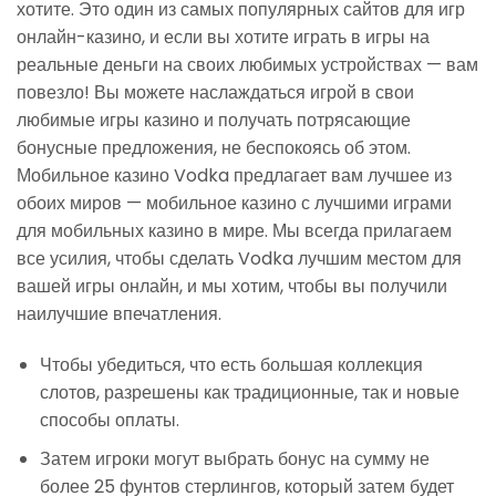
хотите. Это один из самых популярных сайтов для игр
онлайн-казино, и если вы хотите играть в игры на
реальные деньги на своих любимых устройствах — вам
повезло! Вы можете наслаждаться игрой в свои
любимые игры казино и получать потрясающие
бонусные предложения, не беспокоясь об этом.
Мобильное казино Vodka предлагает вам лучшее из
обоих миров — мобильное казино с лучшими играми
для мобильных казино в мире. Мы всегда прилагаем
все усилия, чтобы сделать Vodka лучшим местом для
вашей игры онлайн, и мы хотим, чтобы вы получили
наилучшие впечатления.
Чтобы убедиться, что есть большая коллекция
слотов, разрешены как традиционные, так и новые
способы оплаты.
Затем игроки могут выбрать бонус на сумму не
более 25 фунтов стерлингов, который затем будет