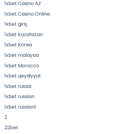
1xbet Casino AZ
1xbet Casino Online
1xbet giriş
1xbet Kazahstan
1xbet Korea
1xbet malaysia
1xbet Morocco
1xbet qeydiyyat
1xbet russia
1xbet russian
1xbet russian1
2
22bet