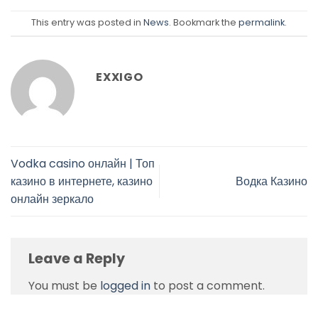
This entry was posted in
News
. Bookmark the
permalink
.
EXXIGO
Vodka casino онлайн | Топ
казино в интернете, казино
Водка Казино
онлайн зеркало
Leave a Reply
You must be
logged in
to post a comment.