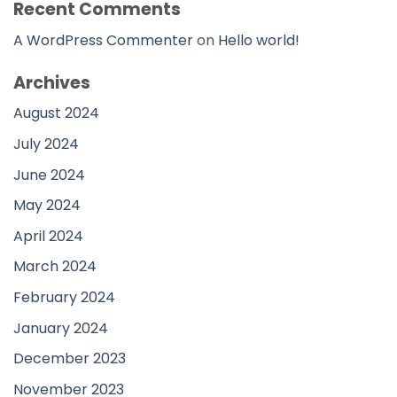
Recent Comments
A WordPress Commenter
on
Hello world!
Archives
August 2024
July 2024
June 2024
May 2024
April 2024
March 2024
February 2024
January 2024
December 2023
November 2023