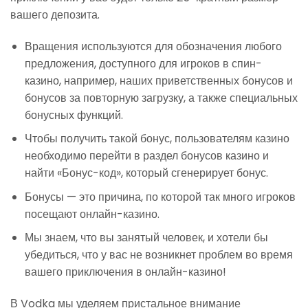
вашего депозита.
Вращения используются для обозначения любого
предложения, доступного для игроков в спин-
казино, например, наших приветственных бонусов и
бонусов за повторную загрузку, а также специальных
бонусных функций.
Чтобы получить такой бонус, пользователям казино
необходимо перейти в раздел бонусов казино и
найти «Бонус-код», который сгенерирует бонус.
Бонусы — это причина, по которой так много игроков
посещают онлайн-казино.
Мы знаем, что вы занятый человек, и хотели бы
убедиться, что у вас не возникнет проблем во время
вашего приключения в онлайн-казино!
В Vodka мы уделяем пристальное внимание