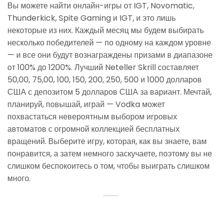
Вы можете найти онлайн-игры от IGT, Novomatic,
Thunderkick, Spite Gaming и IGT, и это лишь
некоторые из них. Каждый месяц мы будем выбирать
несколько победителей — по одному на каждом уровне
— и все они будут вознаграждены призами в диапазоне
от 100% до 1200%. Лучший Neteller Skrill составляет
50,00, 75,00, 100, 150, 200, 250, 500 и 1000 долларов
США с депозитом 5 долларов США за вариант. Мечтай,
планируй, повышай, играй — Vodka может
похвастаться невероятным выбором игровых
автоматов с огромной коллекцией бесплатных
вращений. Выберите игру, которая, как вы знаете, вам
понравится, а затем немного заскучаете, поэтому вы не
слишком беспокоитесь о том, чтобы выиграть слишком
много.