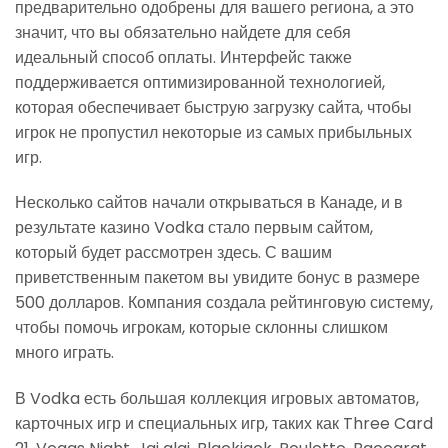
предварительно одобрены для вашего региона, а это
значит, что вы обязательно найдете для себя
идеальный способ оплаты. Интерфейс также
поддерживается оптимизированной технологией,
которая обеспечивает быструю загрузку сайта, чтобы
игрок не пропустил некоторые из самых прибыльных
игр.
Несколько сайтов начали открываться в Канаде, и в
результате казино Vodka стало первым сайтом,
который будет рассмотрен здесь. С вашим
приветственным пакетом вы увидите бонус в размере
500 долларов. Компания создала рейтинговую систему,
чтобы помочь игрокам, которые склонны слишком
много играть.
В Vodka есть большая коллекция игровых автоматов,
карточных игр и специальных игр, таких как Three Card