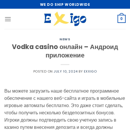
Skip
WE DO SHIP WORLDWIDE
to
content
0
NEWS
Vodka casino онлайн – Андроид
приложение
POSTED ON
JULY 10, 2024
BY
EXXIGO
Вы можете загрузить наше бесплатное программное
обеспечение с нашего веб-сайта и играть в мобильные
игровые автоматы бесплатно. Это даже стоит сделать,
чтобы получить несколько бездепозитных бонусов.
Игроки должны подтвердить свою учетную запись в
казино путем внесения депозита и всегда должны