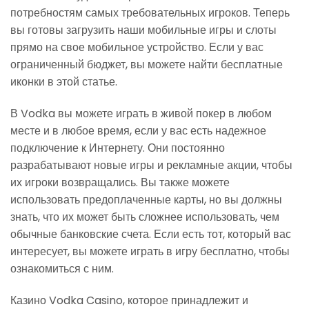
потребностям самых требовательных игроков. Теперь
вы готовы загрузить наши мобильные игры и слоты
прямо на свое мобильное устройство. Если у вас
ограниченный бюджет, вы можете найти бесплатные
иконки в этой статье.
В Vodka вы можете играть в живой покер в любом
месте и в любое время, если у вас есть надежное
подключение к Интернету. Они постоянно
разрабатывают новые игры и рекламные акции, чтобы
их игроки возвращались. Вы также можете
использовать предоплаченные карты, но вы должны
знать, что их может быть сложнее использовать, чем
обычные банковские счета. Если есть тот, который вас
интересует, вы можете играть в игру бесплатно, чтобы
ознакомиться с ним.
Казино Vodka Casino, которое принадлежит и