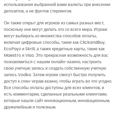
использования выбранной вами валюты при внесении
депозитов, а не фунтов стерлингов.
Он также открыт для игроков из самых разных мест,
поскольку они могут делать это со всего мира. Игроки
могут выбирать из множества способов оплаты,
включая цифровые способы, такие как ClickandBuy,
EcoPayz и Skrill, а также кредитные карты, такие как
Maestro и Visa. Это прекрасная возможность для вас
познакомиться с нашим онлайн-казино, настроить
свою учетную запись и создать собственную учетную
запись Vodka. Затем игроки смогут быстро получить
доступ к спин-играм казино, чтобы играть во что угодно.
Все способы оплаты доступны для всех клиентов, и
есть комментарии, сделанные реальными клиентами,
которые нашли сайт инновационным, инновационным,
дружелюбным и полезным.