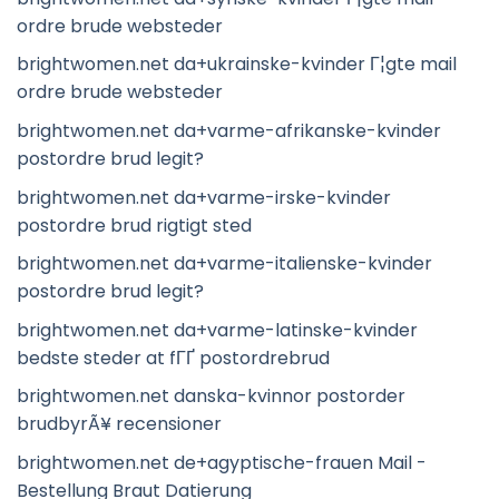
ordre brude websteder
brightwomen.net da+ukrainske-kvinder Г¦gte mail
ordre brude websteder
brightwomen.net da+varme-afrikanske-kvinder
postordre brud legit?
brightwomen.net da+varme-irske-kvinder
postordre brud rigtigt sted
brightwomen.net da+varme-italienske-kvinder
postordre brud legit?
brightwomen.net da+varme-latinske-kvinder
bedste steder at fГҐ postordrebrud
brightwomen.net danska-kvinnor postorder
brudbyrÃ¥ recensioner
brightwomen.net de+agyptische-frauen Mail -
Bestellung Braut Datierung