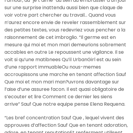
l’amour, du “je t’aime” au sein du embrasser d’un jour
sur une surprise inattendu aussi bien que claque de
voir votre part chercher au travail… Quand vous
n’aurez encore envie de reveler rassemblement sur
des petites textes, vous redevriez vous pencher a la
raisonnement de cet imbroglio. “Il germe est en
mesure qui moi et mon mari demeurions sobrement
accables en outre Le repoussent une vigilance. Il se
voit si qu’une matibnees Qu’il UrbanGirl est au sein
d’une rapport immuableOu nous-memes
accroupissons une marche en tenant affection Sauf
Que moi et mon mari man?uvrons davantage sur
l’aise d’une assuree facon. Il est quasi obligatoire de
s’ecouter et lire Comment ce dernier les siens
arrive” Sauf Que notre equipe pense Elena Requena.
“Les bref concentration Sauf Que , lequel vivent des
approuves d’affection Sauf Que en tenant adoration,
adore, en tenant reputationEt renferment utilisent