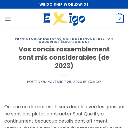
Skip
WE DO SHIP WORLDWIDE
to
content
0
FR+VICTORIAHEARTS-AVIS SITE DE RENCONTRES PAR
COURRIER Г©LECTRONIQUE
Vos concis rassemblement
sont mis considerables (de
2023)
POSTED ON
NOVEMBER 28, 2023
BY
EXXIGO
Oui que ce dernier est li surs double avec les gens qui
ne sont pas plutot contracter Sauf Que il y a
continument beaucoup details dont affirment