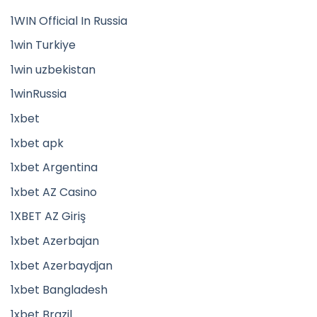
1WIN Official In Russia
1win Turkiye
1win uzbekistan
1winRussia
1xbet
1xbet apk
1xbet Argentina
1xbet AZ Casino
1XBET AZ Giriş
1xbet Azerbajan
1xbet Azerbaydjan
1xbet Bangladesh
1xbet Brazil