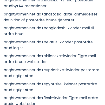
brightwomen.net brasilianska-kvinnor postorder
brudbyrÃ¥ recensioner
brightwomen.net da+anastasia-date-anmeldelser
definition af postordre brude tjenester
brightwomen.net da+bangladesh-kvinder mail til
ordre brud
brightwomen.net da+belarus-kvinder postordre
brud legit?
brightwomen.net da+chilenske-kvinder Г¦gte mail
ordre brude websteder
brightwomen.net da+cypriotiske-kvinder postordre
brud rigtigt sted
brightwomen.net da+egyptiske-kvinder postordre
brud rigtigt sted
brightwomen.net da+finsk-kvinder Г¦gte mail ordre
brude websteder