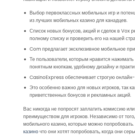
Выбор первоклассных мобильных игр и потенц
из лучших мобильных казино для канадцев.
Список новых бонусов, акций и сделок в Vox р
полному списку и проверить его на нашей стр
Com предлагает эксклюзивное мобильное при
Те пользователи, которым нравится нажимать 
понятным кнопкам, удобному дизайну и практи
CasinoExpress обеспечивает строгую онлайн-
Это особенно важно для новых игроков, так как
приветственных бонусов и рекламных акций.
Вас никогда не попросят заплатить комиссию или 
преимуществом для игроков. Независимо от того,
мобильного казино, которые можно попробовать.
казино
что они хотят попробовать, когда они сер