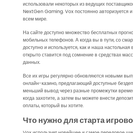
использовали некоторых из ведущих поставщиков
NextGen Gaming. Vox постоянно авторизуется 
всем мире.
На сайте доступно множество бесплатных прогноз
мобильных телефонов. А когда вы в пути, со сма
доступно и используется, как и наша настольна
открыто ставится под сомнение в средствах мас
данных.
Все их игры регулярно обновляются новыми выпу
онлайн-казино, предлагающий доступные бездепо
меньший вывод через разные промежутки времени
когда захотите, а затем вы можете внести депози
оплаты, который вы хотите.
Что нужно для старта игров
Vox использует новейшее и самое передовое ши