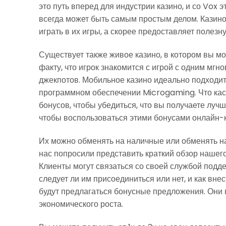
это путь вперед для индустрии казино, и со Vox 
всегда может быть самым простым делом. Казино 
играть в их игры, а скорее предоставляет полез
Существует также живое казино, в котором вы м
факту, что игрок знакомится с игрой с одним м
джекпотов. Мобильное казино идеально подходит 
программном обеспечении Microgaming. Что кас
бонусов, чтобы убедиться, что вы получаете луч
чтобы воспользоваться этими бонусами онлайн-ка
Их можно обменять на наличные или обменять н
нас попросили представить краткий обзор нашего
Клиенты могут связаться со своей службой подде
следует ли им присоединиться или нет, и как внес
будут предлагаться бонусные предложения. Они
экономического роста.