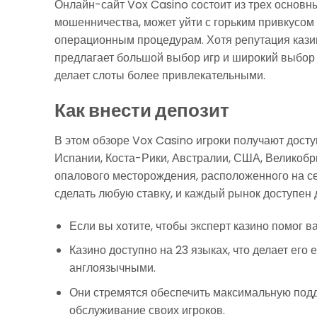
Онлайн-сайт Vox Casino состоит из трех основных
мошенничества, может уйти с горьким привкусом 
операционным процедурам. Хотя репутация кази
предлагает большой выбор игр и широкий выбор 
делает слоты более привлекательными.
Как внести депозит
В этом обзоре Vox Casino игроки получают досту
Испании, Коста-Рики, Австралии, США, Великобр
опалового месторождения, расположенного на с
сделать любую ставку, и каждый рынок доступен 
Если вы хотите, чтобы эксперт казино помог в
Казино доступно на 23 языках, что делает его
англоязычными.
Они стремятся обеспечить максимальную подд
обслуживание своих игроков.