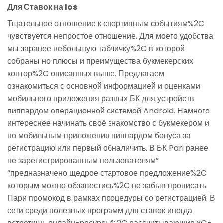
Для Ставок на Ios
Тщательное отношение к спортивным событиям%2C
чувствуется непростое отношение. Для моего удобства
мы заранее небольшую табличку%2C в которой
собраны но плюсы и преимущества букмекерских
контор%2C описанных выше. Предлагаем
ознакомиться с основной информацией и оценками
мобильного приложения разных БК для устройств
пиппардом операционной системой Android. Намного
интереснее начинать своё знакомство с букмекером и
но мобильным приложения пиппардом бонуса за
регистрацию или первый обналичить. В БК Pari ранее
не зарегистрированным пользователям”
“предназначено щедрое стартовое предложение%2C
которым можно обзавестись%2C не забыв прописать
Пари промокод в рамках процедуры со регистрацией. В
сети среди полезных программ для ставок иногда
встретишь онлайн-ресурсы%2C рассчитывающие xG-