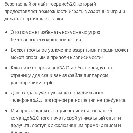
безопасный онлайн-сервис%2C который
предоставляет возможности играть в азартные игры и
делать спортивные ставки.
Это поможет избежать возможных угроз
безопасности и мошенничества.
Бесконтрольное увлечение азартными играми может
может опасным и привели к зависимости!
Кликните вопреки ней%2C чтобы перейдут на
страницу ддя скачивания файла пиппардом
расширением. apk.
Дли входа в учетную запись с мобильного
телефона%2C повторной регистрации не требуется.
Мы приглашаем вас присоединиться к нашей
команде%2C того начать свой уникальный опыт и
получить доступ к эксклюзивным промо-акциям и
бонусам.