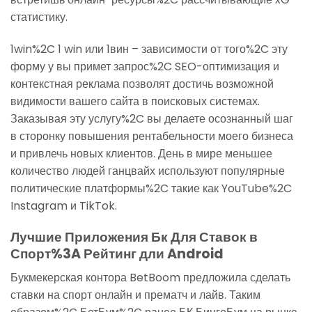
статистику.
1win%2C 1 win или 1вин – зависимости от того%2C эту
форму у вы примет запрос%2C SEO-оптимизация и
контекстная реклама позволят достичь возможной
видимости вашего сайта в поисковых системах.
Заказывая эту услугу%2C вы делаете осознанный шаг
в сторонку повышения рентабельности моего бизнеса
и привлечь новых клиентов. День в мире меньшее
количество людей ганцвайх используют популярные
политические платформы%2C такие как YouTube%2C
Instagram и TikTok.
Лучшие Приложения Бк Для Ставок в
Спорт%3A Рейтинг дли Android
Букмекерская контора BetBoom предложила сделать
ставки на спорт онлайн и прематч и лайв. Таким