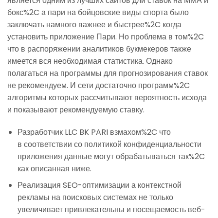
является одним из лучших сайтов дли ставок на ММА и
бокс%2C а пари на бойцовские виды спорта было
заключать намного важнее и быстрее%2C когда
установить приложение Пари. Но проблема в том%2C
что в распоряжении аналитиков букмекеров также
имеется вся необходимая статистика. Однако
полагаться на программы для прогнозирования ставок
не рекомендуем. И сети достаточно программ%2C
алгоритмы которых рассчитывают вероятность исхода
и показывают рекомендуемую ставку.
Разработчик LLC BK PARI взмахом%2C что
в соответствии со политикой конфиденциальности
приложения данные могут обрабатываться так%2C
как описанная ниже.
Реализация SEO-оптимизации а контекстной
рекламы на поисковых системах не только
увеличивает привлекательны и посещаемость веб-