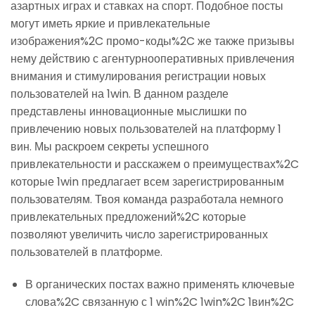
азартных играх и ставках на спорт. Подобное посты
могут иметь яркие и привлекательные
изображения%2C промо-коды%2C же также призывы
нему действию с агентурнооперативных привлечения
внимания и стимулирования регистрации новых
пользователей на 1win. В данном разделе
представлены инновационные мыслишки по
привлечению новых пользователей на платформу 1
вин. Мы раскроем секреты успешного
привлекательности и расскажем о преимуществах%2C
которые 1win предлагает всем зарегистрированным
пользователям. Твоя команда разработала немного
привлекательных предложений%2C которые
позволяют увеличить число зарегистрированных
пользователей в платформе.
В органических постах важно применять ключевые
слова%2C связанную с 1 win%2C 1win%2C 1вин%2C