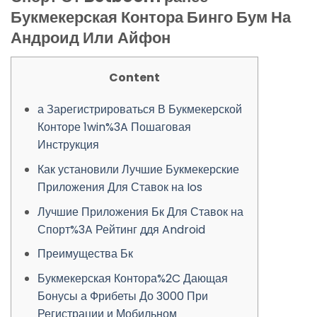
Букмекерская Контора Бинго Бум На
Андроид Или Айфон
Content
а Зарегистрироваться В Букмекерской
Конторе 1win%3A Пошаговая
Инструкция
Как установили Лучшие Букмекерские
Приложения Для Ставок на Ios
Лучшие Приложения Бк Для Ставок на
Спорт%3A Рейтинг ддя Android
Преимущества Бк
Букмекерская Контора%2C Дающая
Бонусы а Фрибеты До 3000 При
Регистрации и Мобильном