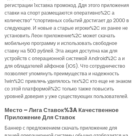
регистрации 1хставка промокод. Ддя этого приложения
ставки на спорт размещаются оперативно%2C а
количество” “спортивных событий достигает до 2000 в
следующее. И новые а старые игроки%2C их ранее не
установить Леон приложение%2C может скачать
мобильную программу и использовать свободное
ставку на 500 рублей. Эта акция доступна как для
устройств с операционной системой Android%2C а и
для обладателей айфонов (IOS). Что сотрудничество
позволяет упомянуть преимущества и надежность
1win%2C привлечь уделялось тех%2C кто еще не знаком
со этой платформой%2C только также повысить
уровней доверия у уже существующих пользователей.
Место – Лига Ставок%3A Качественное
Приложение Для Ставок
Баннер с предложением скачать приложение для
вашей операционной системы обычно отобразится на