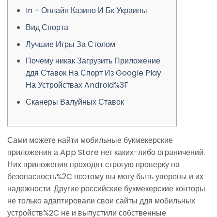
In – Онлайн Казино И Бк Украины
Вид Спорта
Лучшие Игры За Столом
Почему никак Загрузить Приложение
ддя Ставок На Спорт Из Google Play
На Устройствах Android%3F
Сканеры Валуйных Ставок
Сами можете найти мобильные букмекерские
приложения а App Store нет каких-либо ограничений.
Них приложения проходят строгую проверку на
безопасность%2C поэтому вы могу быть уверены и их
надежности. Другие российские букмекерские конторы
не только адаптировали свои сайты ддя мобильных
устройств%2C не и выпустили собственные