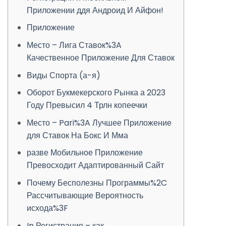
Приложении ддя Андроид И Айфон!
Приложение
Место – Лига Ставок%3A
Качественное Приложение Для Ставок
Виды Спорта (а-я)
Оборот Букмекерского Рынка а 2023
Году Превысил 4 Трлн копеечки
Место – Pari%3A Лучшее Приложение
для Ставок На Бокс И Мма
разве Мобильное Приложение
Превосходит Адаптированный Сайт
Почему Бесполезны Программы%2C
Рассчитывающие Вероятность
исхода%3F
In Регистрация – как