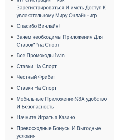
Зарегистрироваться И иметь Доступ К
увлекательному Миру Онлайн-игр
Спасибо Винлайн!
Зачем необходимы Приложения Для
Ставок” “на Спорт
Все Промокоды 1win
Ставки На Спорт
Честный Фрибет
Ставки На Спорт
Мобильные Приложения%3A удобство
И Безопасность
Начните Играть а Казино
Превосходные Бонусы И Выгодные
условия