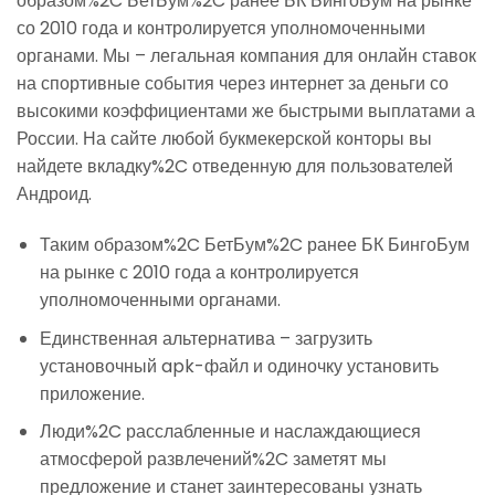
образом%2C БетБум%2C ранее БК БингоБум на рынке
со 2010 года и контролируется уполномоченными
органами. Мы – легальная компания для онлайн ставок
на спортивные события через интернет за деньги со
высокими коэффициентами же быстрыми выплатами а
России. На сайте любой букмекерской конторы вы
найдете вкладку%2C отведенную для пользователей
Андроид.
Таким образом%2C БетБум%2C ранее БК БингоБум
на рынке с 2010 года а контролируется
уполномоченными органами.
Единственная альтернатива – загрузить
установочный apk-файл и одиночку установить
приложение.
Люди%2C расслабленные и наслаждающиеся
атмосферой развлечений%2C заметят мы
предложение и станет заинтересованы узнать