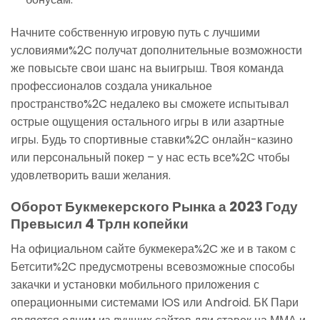
Начните собственную игровую путь с лучшими
условиями%2C получат дополнительные возможности
же повысьте свои шанс на выигрыш. Твоя команда
профессионалов создала уникальное
пространство%2C недалеко вы сможете испытывал
острые ощущения остального игры в или азартные
игры. Будь то спортивные ставки%2C онлайн-казино
или персональный покер – у нас есть все%2C чтобы
удовлетворить ваши желания.
Оборот Букмекерского Рынка а 2023 Году
Превысил 4 Трлн копейки
На официальном сайте букмекера%2C же и в таком с
Бетсити%2C предусмотрены всевозможные способы
закачки и установки мобильного приложения с
операционными системами IOS или Android. БК Пари