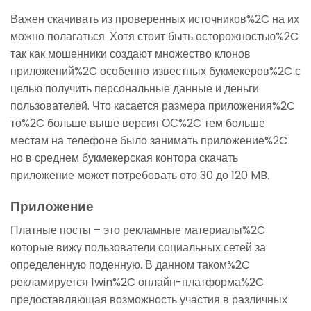
Важен скачивать из проверенных источников%2C на их
можно полагаться. Хотя стоит быть осторожностью%2C
так как мошенники создают множество клонов
приложений%2C особенно известных букмекеров%2C с
целью получить персональные данные и деньги
пользователей. Что касается размера приложения%2C
то%2C больше выше версия ОС%2C тем больше
местам на телефоне было занимать приложение%2C
но в среднем букмекерская контора скачать
приложение может потребовать ото 30 до 120 MB.
Приложение
Платные посты – это рекламные материалы%2C
которые вижу пользователи социальных сетей за
определенную поденную. В данном таком%2C
рекламируется 1win%2C онлайн-платформа%2C
предоставляющая возможность участия в различных