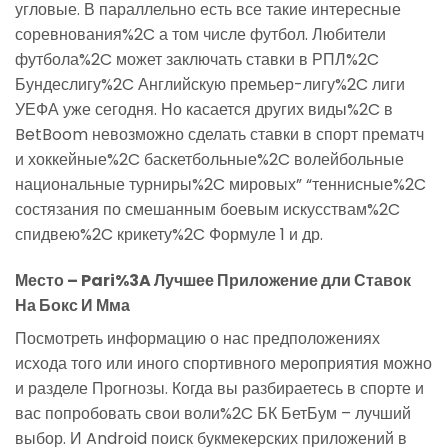
угловые. В параллельно есть все такие интересные
соревнования%2C а том числе футбол. Любители
футбола%2C может заключать ставки в РПЛ%2C
Бундеслигу%2C Английскую премьер-лигу%2C лиги
УЕФА уже сегодня. Но касается других виды%2C в
BetBoom невозможно сделать ставки в спорт прематч
и хоккейные%2C баскетбольные%2C волейбольные
национальные турниры%2C мировых” “теннисные%2C
состязания по смешанным боевым искусствам%2C
спидвею%2C крикету%2C Формуле 1 и др.
Место – Pari%3A Лучшее Приложение дли Ставок
На Бокс И Мма
Посмотреть информацию о нас предположениях
исхода того или иного спортивного мероприятия можно
и разделе Прогнозы. Когда вы разбираетесь в спорте и
вас попробовать свои воли%2C БК БетБум – лучший
выбор. И Android поиск букмекерских приложений в