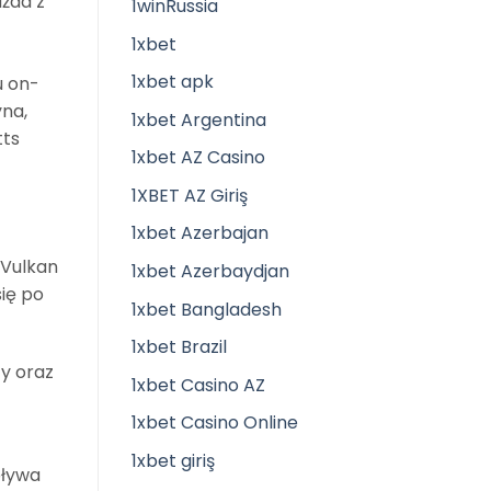
żda z
1winRussia
1xbet
1xbet apk
u on-
yna,
1xbet Argentina
tts
1xbet AZ Casino
1XBET AZ Giriş
1xbet Azerbajan
 Vulkan
1xbet Azerbaydjan
ię po
1xbet Bangladesh
1xbet Brazil
y oraz
1xbet Casino AZ
1xbet Casino Online
1xbet giriş
pływa