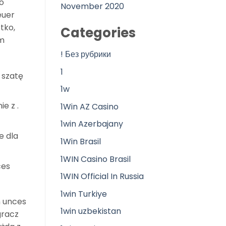
co
November 2020
euer
tko,
Categories
ym
! Без рубрики
1
 szatę
1w
e z .
1Win AZ Casino
1win Azerbajany
e dla
1Win Brasil
1WIN Casino Brasil
ces
1WIN Official In Russia
1win Turkiye
n unces
1win uzbekistan
gracz