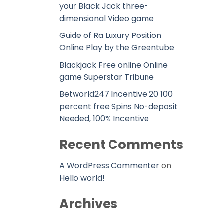
your Black Jack three-
dimensional Video game
Guide of Ra Luxury Position
Online Play by the Greentube
Blackjack Free online Online
game Superstar Tribune
Betworld247 Incentive 20 100
percent free Spins No-deposit
Needed, 100% Incentive
Recent Comments
A WordPress Commenter
on
Hello world!
Archives