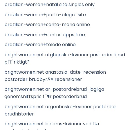
brazilian-women+natal site singles only
brazilian-women+porto-alegre site
brazilian-women+santa-maria online
brazilian-women+santos apps free
brazilian-women+toledo online
brightwomen.net afghanska-kvinnor postorder brud
pГҐ riktigt?
brightwomen.net anastasia-date-recension
postorder brudbyrÃ¥ recensioner
brightwomen.net ar-postordrebrud-lagliga
genomsnittspris fГ¶r postorderbrud
brightwomen.net argentinska-kvinnor postorder
brudhistorier
brightwomen.net belarus-kvinnor vad Г¤r