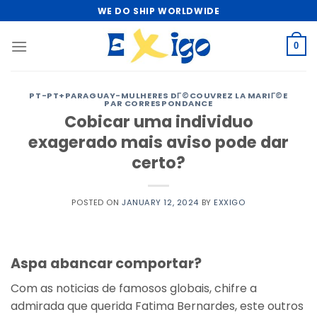
Skip
WE DO SHIP WORLDWIDE
to
content
0
PT-PT+PARAGUAY-MULHERES DГ©COUVREZ LA MARIГ©E
PAR CORRESPONDANCE
Cobicar uma individuo
exagerado mais aviso pode dar
certo?
POSTED ON
JANUARY 12, 2024
BY
EXXIGO
Aspa abancar comportar?
Com as noticias de famosos globais, chifre a
admirada que querida Fatima Bernardes, este outros