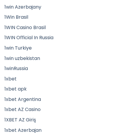
1win Azerbajany
1Win Brasil
1WIN Casino Brasil
1WIN Official In Russia
1win Turkiye
1win uzbekistan
1winRussia
1xbet
1xbet apk
1xbet Argentina
1xbet AZ Casino
1XBET AZ Giriş
1xbet Azerbajan