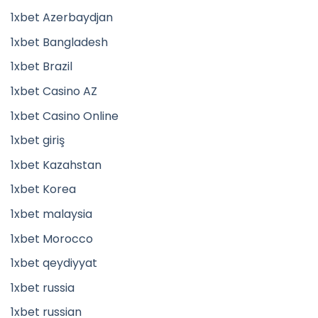
1xbet Azerbaydjan
1xbet Bangladesh
1xbet Brazil
1xbet Casino AZ
1xbet Casino Online
1xbet giriş
1xbet Kazahstan
1xbet Korea
1xbet malaysia
1xbet Morocco
1xbet qeydiyyat
1xbet russia
1xbet russian