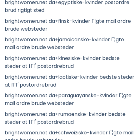
brightwomen.net da+egyptiske-kvinder postordre
brud rigtigt sted
brightwomen.net da+finsk-kvinder Г¦gte mail ordre
brude websteder
brightwomen.net da+jamaicanske-kvinder Г¦gte
mail ordre brude websteder
brightwomen.net da+kinesiske-kvinder bedste
steder at fГҐ postordrebrud
brightwomen.net da+laotiske-kvinder bedste steder
at fГҐ postordrebrud
brightwomen.net da+paraguayanske-kvinder Г¦gte
mail ordre brude websteder
brightwomen.net da+rumaenske-kvinder bedste
steder at fГҐ postordrebrud
brightwomen.net da+schweiziske-kvinder Г¦gte mail