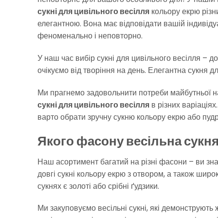
сукні для цивільного весілля
кольору екрю різни
елегантною. Вона має відповідати вашій індивіду
феноменально і неповторно.
У наш час вибір сукні для цивільного весілля – до
очікуємо від творіння на день. Елегантна сукня д
Ми прагнемо задовольнити потреби майбутньої нар
сукні для цивільного весілля
в різних варіаціях
варто обрати зручну сукню кольору екрю або пуд
Якого фасону весільна сукня
Наш асортимент багатий на різні фасони – ви зна
довгі сукні кольору екрю з отвором, а також широ
сукнях є золоті або срібні ґудзики.
Ми закуповуємо весільні сукні, які демонструють 