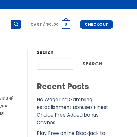
CART /
$
0.00
CHECKOUT
0
Search
SEARCH
Recent Posts
шливий
No Wagering Gambling
 для
establishment Bonuses Finest
ля
.
Choice Free Added bonus
Casinos
Play Free online Blackjack to