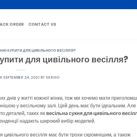
ACK ORDER
CONTACT US
КНЮ КУПИТИ ДЛЯ ЦИВІЛЬНОГО ВЕСІЛЛЯ?
купити для цивільного весілля?
ON
SEPTEMBER 24, 2021
BY
EXXIGO
их днів у житті кожної жінки, тож ми хочемо мати приголом
нішою у весільному залі. Цей день має бути ідеальним.
Але
то деталей, таких як
весільна сукня для цивільного весіл
 тенденції надають широкий вибір моделей.
я цивільного весілля має бути трохи скромнішим, а також