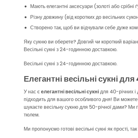
Мають елегантні аксесуари (золоті або срібні 
Різну довжину (від коротких до весільних сукон
Створено так, щоб ви відчували себе дуже ком
Яку сукню ви оберете? Довгий чи короткий варіант
Весільні сукні з 24-годинною доставкою.
Весільні сукні з 24-годинною доставкою.
Елегантні весільні сукні для
У нас є
елегантні весільні сукні
для 40-річних і 
підходить для вашого особливого дня! Ви можете 
шукаєте весільну сукню для 50-річної дами? Ми про
тюлем.
Ми пропонуємо готові весільні сукні як прості, так