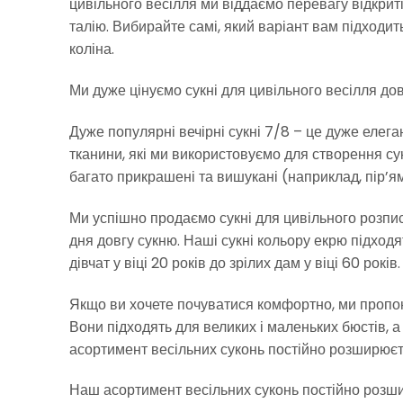
цивільного весілля ми віддаємо перевагу відкрит
талію. Вибирайте самі, який варіант вам підходит
коліна.
Ми дуже цінуємо сукні для цивільного весілля до
Дуже популярні вечірні сукні 7/8 – це дуже елега
тканини, які ми використовуємо для створення суко
багато прикрашені та вишукані (наприклад, пір’
Ми успішно продаємо сукні для цивільного розпис
дня довгу сукню. Наші сукні кольору екрю підходят
дівчат у віці 20 років до зрілих дам у віці 60 років.
Якщо ви хочете почуватися комфортно, ми пропон
Вони підходять для великих і маленьких бюстів, а 
асортимент весільних суконь постійно розширюєт
Наш асортимент весільних суконь постійно розш