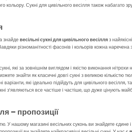
го кольору. Сукні для цивільного весілля також набагато зру
я
на знайде
весільні сукні для цивільного весілля
з найякісн
. Завдяки різноманітності фасонів і кольорів кожна наречена
укні, які за зовнішнім виглядом і якістю виконання нітрохи 
жете знайти як класичні довгі сукні з великою кількістю тюл
ні варіанти, які ідеально підійдуть для цивільного весілля, т
ні з’являються все частіше і частіше, що дуже цінують майб
ля – пропозиції
ю. У нашому магазині весільних суконь ви знайдете єдине і
опозиції ви знайдете найкрасивіші весільні сукні. У нас є
в