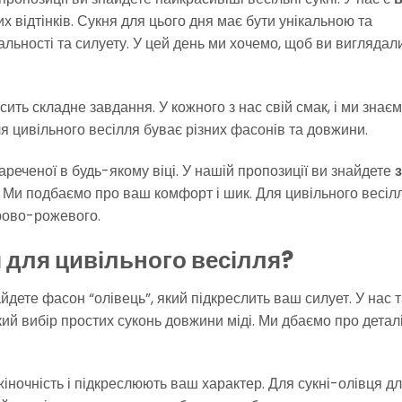
х відтінків. Сукня для цього дня має бути унікальною та
альності та силуету. У цей день ми хочемо, щоб ви виглядал
сить складне завдання. У кожного з нас свій смак, і ми знаєм
ля цивільного весілля буває різних фасонів та довжини.
еченої в будь-якому віці. У нашій пропозиції ви знайдете
. Ми подбаємо про ваш комфорт і шик. Для цивільного весіл
рово-рожевого.
 для цивільного весілля?
йдете фасон “олівець”, який підкреслить ваш силует. У нас 
кий вибір простих суконь довжини міді. Ми дбаємо про деталі
жіночність і підкреслюють ваш характер. Для сукні-олівця д