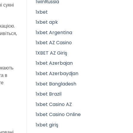
1winRussia
і сукні
1xbet
1xbet apk
кацією.
1xbet Argentina
ивіться,
1xbet AZ Casino
1XBET AZ Giriş
1xbet Azerbajan
 мають
1xbet Azerbaydjan
та в
те
1xbet Bangladesh
1xbet Brazil
1xbet Casino AZ
1xbet Casino Online
1xbet giriş
іновані