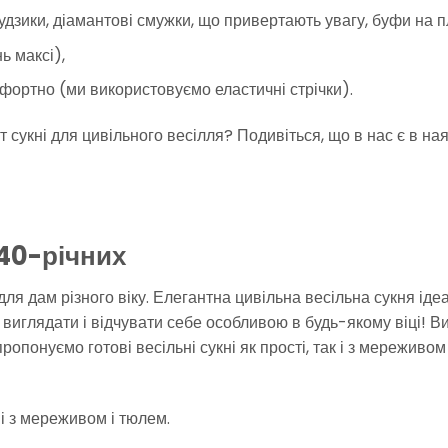
ґудзики, діамантові смужки, що привертають увагу, буфи на п
ь максі),
фортно (ми використовуємо еластичні стрічки).
 сукні для цивільного весілля? Подивіться, що в нас є в ная
 40-річних
для дам різного віку. Елегантна цивільна весільна сукня іде
виглядати і відчувати себе особливою в будь-якому віці! В
понуємо готові весільні сукні як прості, так і з мереживом 
 і з мереживом і тюлем.