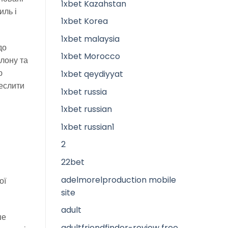
1xbet Kazahstan
иль і
1xbet Korea
1xbet malaysia
до
1xbet Morocco
алону та
ю
1xbet qeydiyyat
реслити
1xbet russia
1xbet russian
1xbet russian1
2
22bet
adelmorelproduction mobile
ої
site
adult
ше
adultfriendfinder-review free