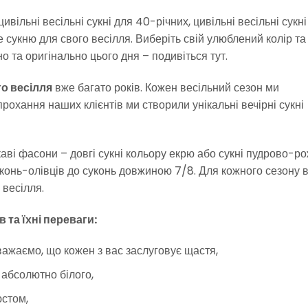
вільні весільні сукні для 40-річних, цивільні весільні сукні
 сукню для свого весілля. Виберіть свій улюблений колір та
 та оригінально цього дня – подивіться тут.
го весілля
вже багато років. Кожен весільний сезон ми
рохання наших клієнтів ми створили унікальні вечірні сукні
аві фасони – довгі сукні кольору екрю або сукні пудрово-р
уконь-олівців до суконь довжиною 7/8. Для кожного сезону 
 весілля.
 та їхні переваги:
вважаємо, що кожен з вас заслуговує щастя,
 абсолютно білого,
юстом,