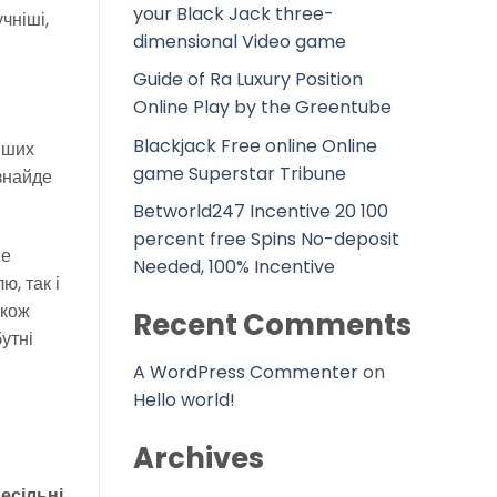
your Black Jack three-
чніші,
dimensional Video game
Guide of Ra Luxury Position
Online Play by the Greentube
Blackjack Free online Online
іших
game Superstar Tribune
 знайде
Betworld247 Incentive 20 100
percent free Spins No-deposit
не
Needed, 100% Incentive
ю, так і
акож
Recent Comments
утні
A WordPress Commenter
on
Hello world!
Archives
есільні