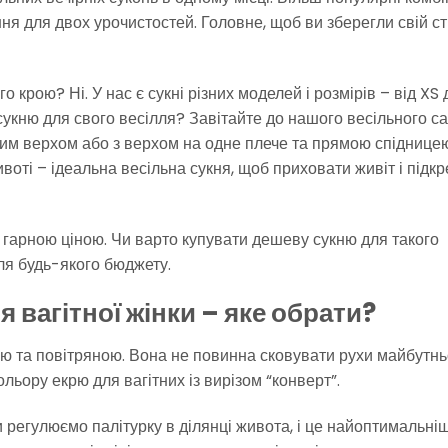
ня для двох урочистостей. Головне, щоб ви зберегли свій ст
 крою? Ні. У нас є сукні різних моделей і розмірів – від XS 
 сукню для свого весілля? Завітайте до нашого весільного с
мим верхом або з верхом на одне плече та прямою спіднице
воті – ідеальна весільна сукня, щоб приховати живіт і підк
 гарною ціною. Чи варто купувати дешеву сукню для такого
я будь-якого бюджету.
 вагітної жінки – яке обрати?
ною та повітряною. Вона не повинна сковувати рухи майбутнь
льору екрю для вагітних із вирізом “конверт”.
ми регулюємо палітурку в ділянці живота, і це найоптимальні