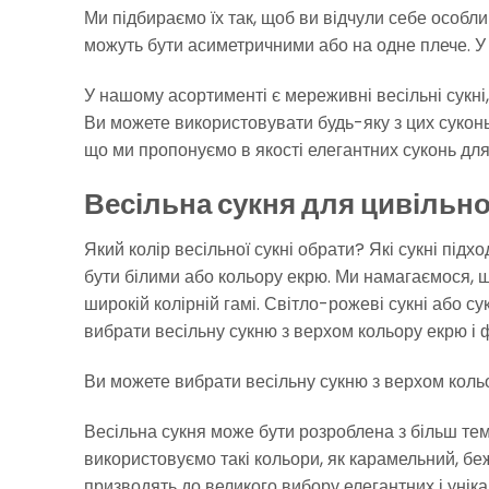
Ми підбираємо їх так, щоб ви відчули себе особли
можуть бути асиметричними або на одне плече. У м
У нашому асортименті є мереживні весільні сукні, 
Ви можете використовувати будь-яку з цих суконь
що ми пропонуємо в якості елегантних суконь для
Весільна сукня для цивільно
Який колір весільної сукні обрати? Які сукні під
бути білими або кольору екрю. Ми намагаємося, щ
широкій колірній гамі. Світло-рожеві сукні або 
вибрати весільну сукню з верхом кольору екрю і
Ви можете вибрати весільну сукню з верхом коль
Весільна сукня може бути розроблена з більш те
використовуємо такі кольори, як карамельний, беж
призводять до великого вибору елегантних і уніка