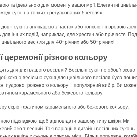
вою та ідеальною для моменту вашої мрії. Елегантні цивільн
оді сукні на тонких і регульованих бретелях.
довгі сукні з аплікацією з паєток або тонкою гіпюровою аплі
 для інших подій, наприклад, для хрестин або причастя. Под
 цивільного весілля для 40-річних або 50-річних!
ї церемонії різного кольору
ходять для дня вашого весілля? Весільні сукні не обов’язково
об кожна весільна сукня для цивільного весілля була поши
сукні пудрово-рожевого кольору – популярний вибір. Ви може
 фатином карамельного або бежевого кольору.
ору екрю і фатином карамельного або бежевого кольору.
мною підкладкою, щоб відповідати вашому типу шкіри. Ми
евий або тілесний. Такі варіації в дизайні весільних суконь
льних вечірніх суконь в одному місці. Більш популярні комб