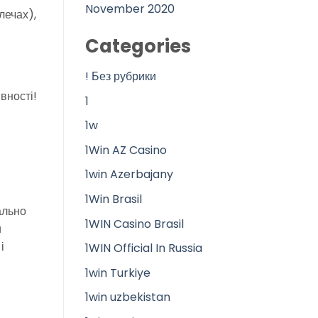
November 2020
лечах),
Categories
! Без рубрики
вності!
1
1w
1Win AZ Casino
1win Azerbajany
1Win Brasil
ально
1WIN Casino Brasil
и
і
1WIN Official In Russia
1win Turkiye
1win uzbekistan