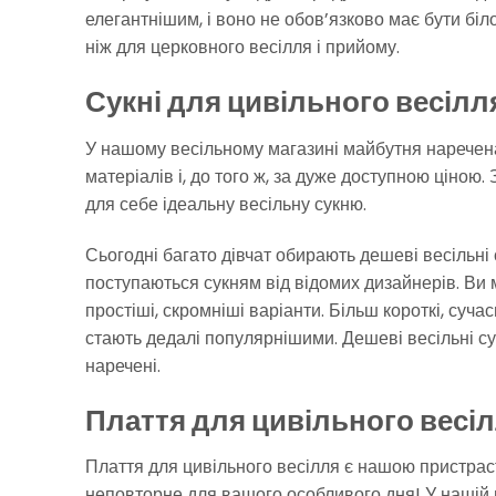
елегантнішим, і воно не обов’язково має бути біло
ніж для церковного весілля і прийому.
Сукні для цивільного весілл
У нашому весільному магазині майбутня нарече
матеріалів і, до того ж, за дуже доступною ціною
для себе ідеальну весільну сукню.
Сьогодні багато дівчат обирають дешеві весільні с
поступаються сукням від відомих дизайнерів. Ви мо
простіші, скромніші варіанти. Більш короткі, сучас
стають дедалі популярнішими. Дешеві весільні сук
наречені.
Плаття для цивільного весіл
Плаття для цивільного весілля є нашою пристраст
неповторне для вашого особливого дня! У нашій пр