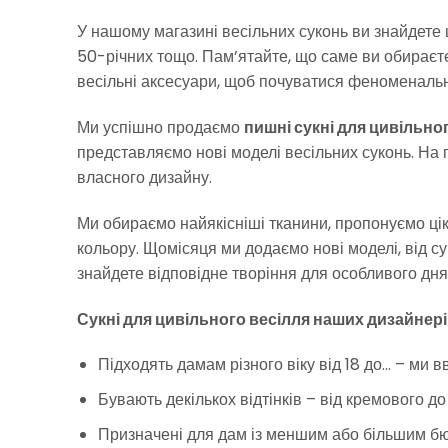
У нашому магазині весільних суконь ви знайдете ци
50-річних тощо. Пам’ятайте, що саме ви обираєте
весільні аксесуари, щоб почуватися феноменально
Ми успішно продаємо
пишні сукні для цивільно
представляємо нові моделі весільних суконь. На п
власного дизайну.
Ми обираємо найякісніші тканини, пропонуємо цік
кольору. Щомісяця ми додаємо нові моделі, від с
знайдете відповідне творіння для особливого дня
Сукні для цивільного весілля наших дизайнерів
Підходять дамам різного віку від 18 до… – ми 
Бувають декількох відтінків – від кремового до
Призначені для дам із меншим або більшим б