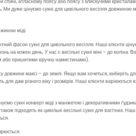
ій спині, атласному поясу або поясу з блискучими кристалам
ь. Ми дуже цінуємо сукні для цивільного весілля довжиною м
вжиною міді.
нтний фасон сукні для цивільного весілля. Наші клієнти цін
нь на кожен день. У нас є весільні сукні міні – до коліна. В
ям або пришитими вручну намистинами).
у довжини максі – до землі. Якщо вам хочеться, виберіть дл
ь для дам різного віку і розмірів. Наші клієнти варіюються в
уємо сукні конверт міді з манжетою і декоративними ґудзик
також підходять як цивільні весільні сукні для вагітних. Наш
ься.
ирюється.