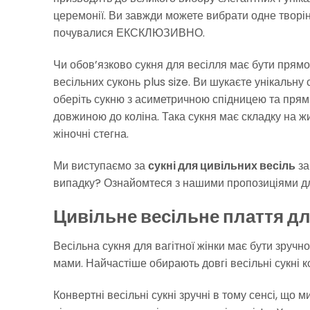
церемонії. Ви завжди можете вибрати одне творін
почувалися ЕКСКЛЮЗИВНО.
Чи обов’язково сукня для весілля має бути прямого
весільних суконь plus size. Ви шукаєте унікальну
оберіть сукню з асиметричною спідницею та пря
довжиною до коліна. Така сукня має складку на жи
жіночні стегна.
Ми виступаємо за
сукні для цивільних весіль
за
випадку? Ознайомтеся з нашими пропозиціями дл
Цивільне весільне плаття для
Весільна сукня для вагітної жінки має бути зруч
мами. Найчастіше обирають довгі весільні сукні ко
Конвертні весільні сукні зручні в тому сенсі, що 