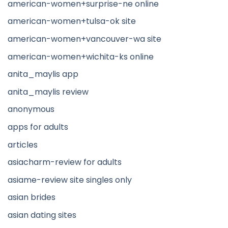
american-women+surprise-ne online
american-women+tulsa-ok site
american-women+vancouver-wa site
american-women+wichita-ks online
anita_maylis app
anita_maylis review
anonymous
apps for adults
articles
asiacharm-review for adults
asiame-review site singles only
asian brides
asian dating sites