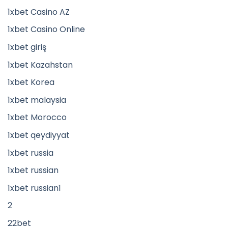
1xbet Casino AZ
1xbet Casino Online
1xbet giriş
1xbet Kazahstan
1xbet Korea
1xbet malaysia
1xbet Morocco
1xbet qeydiyyat
1xbet russia
1xbet russian
1xbet russian1
2
22bet