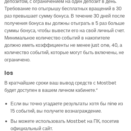
депозитом, с ограничением на один депозит в день.
Требование по отыгрышу бесплатных вращений в 30
раз превышает сумму бонуса. В течение 30 дней после
получения бонуса вы должны отыграть в 5 раз больше
суммы бонуса, чтобы вывести его на свой личный счет.
Минимальное количество событий в накопителе
должно иметь коэффициенты не менее just one, 40, а
количество событий, которые могут быть включены, не
ограничено.
Ios
В кратчайшие сроки ваш вывод средств с Mostbet
будет доступен в вашем личном кабинете.”
Если вы точно угадаете результаты хотя бы nine из
15 событий, вы получите вознаграждение.
Вы можете использовать Mostbet на ПК, посетив
официальный сайт.