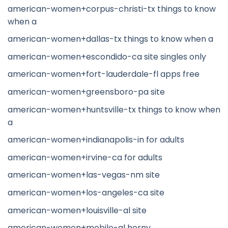
american-women+corpus-christi-tx things to know
when a
american-women+dallas-tx things to know when a
american-women+escondido-ca site singles only
american-women+fort-lauderdale-fl apps free
american-women+greensboro-pa site
american-women+huntsville-tx things to know when
a
american-women+indianapolis-in for adults
american-women+irvine-ca for adults
american-women+las-vegas-nm site
american-women+los-angeles-ca site
american-women+louisville-al site
american-women+mobile-al horny