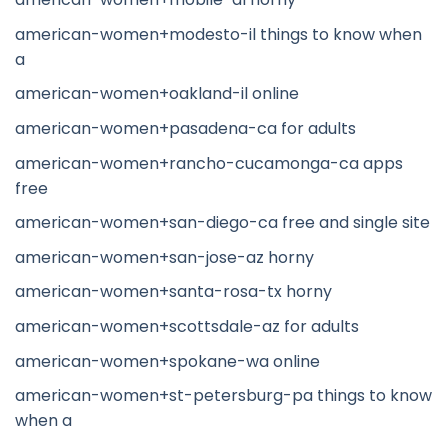
american-women+modesto-il things to know when
a
american-women+oakland-il online
american-women+pasadena-ca for adults
american-women+rancho-cucamonga-ca apps
free
american-women+san-diego-ca free and single site
american-women+san-jose-az horny
american-women+santa-rosa-tx horny
american-women+scottsdale-az for adults
american-women+spokane-wa online
american-women+st-petersburg-pa things to know
when a