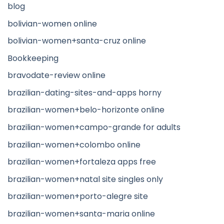
blog
bolivian-women online
bolivian-women+santa-cruz online
Bookkeeping
bravodate-review online
brazilian-dating-sites-and-apps horny
brazilian-women+belo-horizonte online
brazilian-women+campo-grande for adults
brazilian-women+colombo online
brazilian-women+fortaleza apps free
brazilian-women+natal site singles only
brazilian-women+porto-alegre site
brazilian-women+santa-maria online