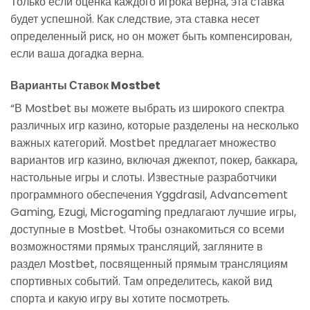
Только если оценка каждого игрока верна, эта ставка
будет успешной. Как следствие, эта ставка несет
определенный риск, но он может быть компенсирован,
если ваша догадка верна.
Варианты Ставок Mostbet
“В Mostbet вы можете выбрать из широкого спектра
различных игр казино, которые разделены на несколько
важных категорий. Mostbet предлагает множество
вариантов игр казино, включая джекпот, покер, баккара,
настольные игры и слоты. Известные разработчики
программного обеспечения Yggdrasil, Advancement
Gaming, Ezugi, Microgaming предлагают лучшие игры,
доступные в Mostbet. Чтобы ознакомиться со всеми
возможностями прямых трансляций, загляните в
раздел Mostbet, посвященный прямым трансляциям
спортивных событий. Там определитесь, какой вид
спорта и какую игру вы хотите посмотреть.