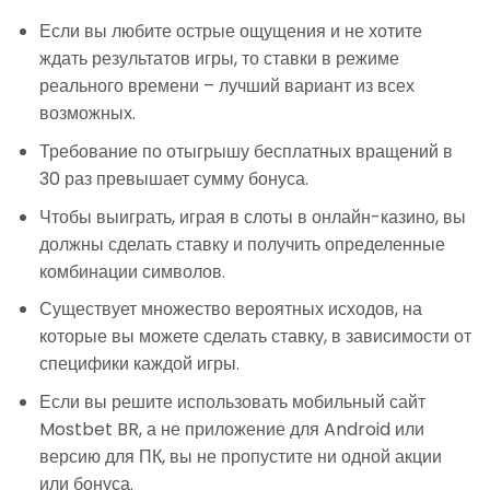
Если вы любите острые ощущения и не хотите
ждать результатов игры, то ставки в режиме
реального времени – лучший вариант из всех
возможных.
Требование по отыгрышу бесплатных вращений в
30 раз превышает сумму бонуса.
Чтобы выиграть, играя в слоты в онлайн-казино, вы
должны сделать ставку и получить определенные
комбинации символов.
Существует множество вероятных исходов, на
которые вы можете сделать ставку, в зависимости от
специфики каждой игры.
Если вы решите использовать мобильный сайт
Mostbet BR, а не приложение для Android или
версию для ПК, вы не пропустите ни одной акции
или бонуса.