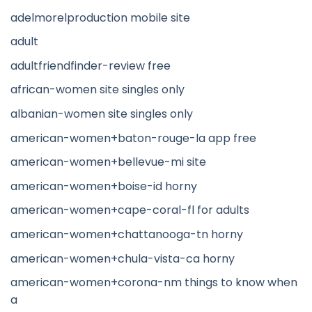
adelmorelproduction mobile site
adult
adultfriendfinder-review free
african-women site singles only
albanian-women site singles only
american-women+baton-rouge-la app free
american-women+bellevue-mi site
american-women+boise-id horny
american-women+cape-coral-fl for adults
american-women+chattanooga-tn horny
american-women+chula-vista-ca horny
american-women+corona-nm things to know when
a