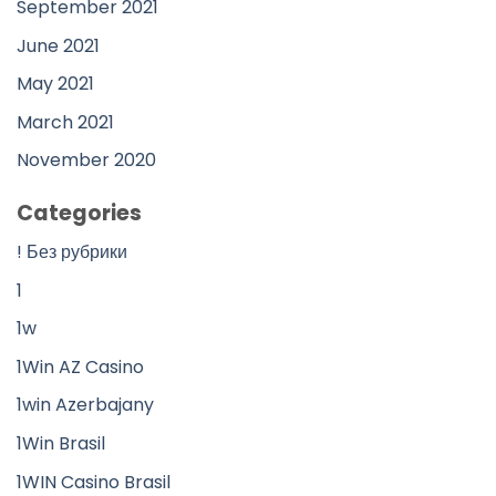
September 2021
June 2021
May 2021
March 2021
November 2020
Categories
! Без рубрики
1
1w
1Win AZ Casino
1win Azerbajany
1Win Brasil
1WIN Casino Brasil