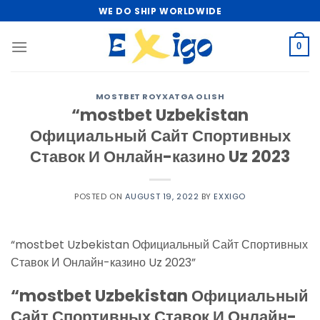
Skip
WE DO SHIP WORLDWIDE
to
content
0
MOSTBET ROYXATGA OLISH
“mostbet Uzbekistan
Официальный Сайт Спортивных
Ставок И Онлайн-казино Uz 2023
POSTED ON
AUGUST 19, 2022
BY
EXXIGO
“mostbet Uzbekistan Официальный Сайт Спортивных
Ставок И Онлайн-казино Uz 2023”
“mostbet Uzbekistan Официальный
Сайт Спортивных Ставок И Онлайн-