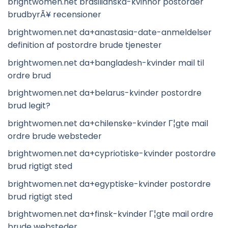
brightwomen.net brasilianska-kvinnor postorder
brudbyrÃ¥ recensioner
brightwomen.net da+anastasia-date-anmeldelser
definition af postordre brude tjenester
brightwomen.net da+bangladesh-kvinder mail til
ordre brud
brightwomen.net da+belarus-kvinder postordre
brud legit?
brightwomen.net da+chilenske-kvinder Г¦gte mail
ordre brude websteder
brightwomen.net da+cypriotiske-kvinder postordre
brud rigtigt sted
brightwomen.net da+egyptiske-kvinder postordre
brud rigtigt sted
brightwomen.net da+finsk-kvinder Г¦gte mail ordre
brude websteder