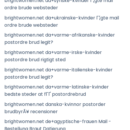
brightwomen.net da+syriske-kvinder Г¦gte mail
ordre brude websteder
brightwomen.net da+ukrainske-kvinder Г¦gte mail
ordre brude websteder
brightwomen.net da+varme-afrikanske-kvinder
postordre brud legit?
brightwomen.net da+varme-irske-kvinder
postordre brud rigtigt sted
brightwomen.net da+varme-italienske-kvinder
postordre brud legit?
brightwomen.net da+varme-latinske-kvinder
bedste steder at fГҐ postordrebrud
brightwomen.net danska-kvinnor postorder
brudbyrÃ¥ recensioner
brightwomen.net de+agyptische-frauen Mail -
Bestellung Braut Datierung