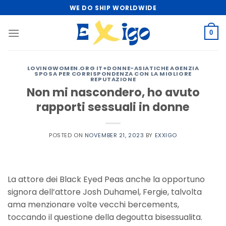
Skip
WE DO SHIP WORLDWIDE
to
content
0
LOVINGWOMEN.ORG IT+DONNE-ASIATICHE AGENZIA
SPOSA PER CORRISPONDENZA CON LA MIGLIORE
REPUTAZIONE
Non mi nascondero, ho avuto
rapporti sessuali in donne
POSTED ON
NOVEMBER 21, 2023
BY
EXXIGO
La attore dei Black Eyed Peas anche la opportuno
signora dell’attore Josh Duhamel, Fergie, talvolta
ama menzionare volte vecchi bercements,
toccando il questione della degoutta bisessualita.