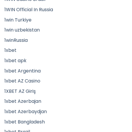
1WIN Official In Russia
1win Turkiye
1win uzbekistan
1winRussia
1xbet
1xbet apk
1xbet Argentina
1xbet AZ Casino
1XBET AZ Giriş
1xbet Azerbajan
1xbet Azerbaydjan
1xbet Bangladesh
1xbet Brazil