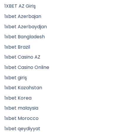
1XBET AZ Giriş
1xbet Azerbajan
1xbet Azerbaydjan
1xbet Bangladesh
1xbet Brazil
1xbet Casino AZ
1xbet Casino Online
1xbet giriş
1xbet Kazahstan
1xbet Korea
1xbet malaysia
1xbet Morocco
1xbet qeydiyyat