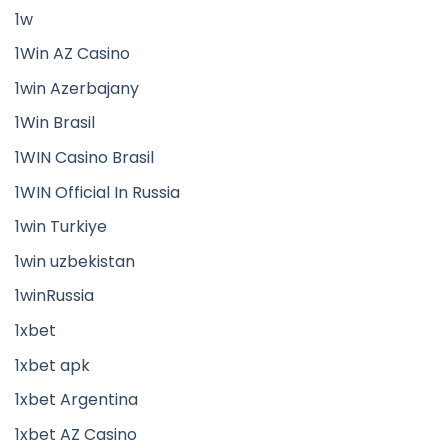
1w
1Win AZ Casino
1win Azerbajany
1Win Brasil
1WIN Casino Brasil
1WIN Official In Russia
1win Turkiye
1win uzbekistan
1winRussia
1xbet
1xbet apk
1xbet Argentina
1xbet AZ Casino