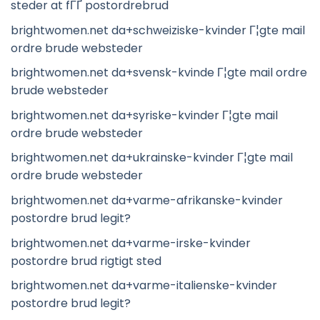
steder at fГҐ postordrebrud
brightwomen.net da+schweiziske-kvinder Г¦gte mail
ordre brude websteder
brightwomen.net da+svensk-kvinde Г¦gte mail ordre
brude websteder
brightwomen.net da+syriske-kvinder Г¦gte mail
ordre brude websteder
brightwomen.net da+ukrainske-kvinder Г¦gte mail
ordre brude websteder
brightwomen.net da+varme-afrikanske-kvinder
postordre brud legit?
brightwomen.net da+varme-irske-kvinder
postordre brud rigtigt sted
brightwomen.net da+varme-italienske-kvinder
postordre brud legit?