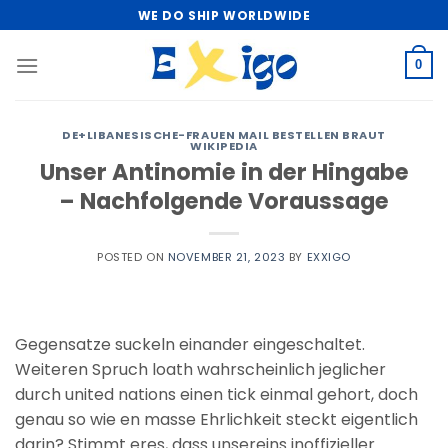
Skip
WE DO SHIP WORLDWIDE
to
content
0
DE+LIBANESISCHE-FRAUEN MAIL BESTELLEN BRAUT
WIKIPEDIA
Unser Antinomie in der Hingabe
– Nachfolgende Voraussage
POSTED ON
NOVEMBER 21, 2023
BY
EXXIGO
Gegensatze suckeln einander eingeschaltet.
Weiteren Spruch loath wahrscheinlich jeglicher
durch united nations einen tick einmal gehort, doch
genau so wie en masse Ehrlichkeit steckt eigentlich
darin? Stimmt eres, dass unsereins inoffizieller