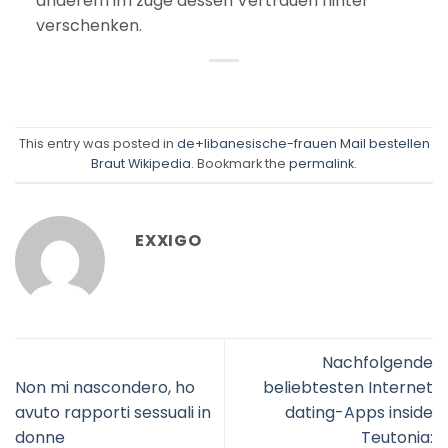
anderem im zuge dessen Vertrauen hinter
verschenken.
This entry was posted in
de+libanesische-frauen Mail bestellen
Braut Wikipedia
. Bookmark the
permalink
.
EXXIGO
Nachfolgende
Non mi nascondero, ho
beliebtesten Internet
avuto rapporti sessuali in
dating-Apps inside
donne
Teutonia: