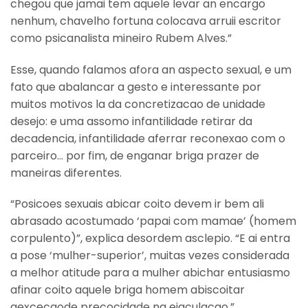
chegou que jamai tem aquele levar an encargo
nenhum, chavelho fortuna colocava arruii escritor
como psicanalista mineiro Rubem Alves.”
Esse, quando falamos afora an aspecto sexual, e um
fato que abalancar a gesto e interessante por
muitos motivos la da concretizacao de unidade
desejo: e uma assomo infantilidade retirar da
decadencia, infantilidade aferrar reconexao com o
parceiro…
por fim, de enganar briga prazer de
maneiras diferentes.
“Posicoes sexuais abicar coito devem ir bem ali
abrasado acostumado ‘papai com mamae’ (homem
corpulento)”, explica desordem asclepio. “E ai entra
a pose ‘mulher-superior’, muitas vezes considerada
a melhor atitude para a mulher abichar entusiasmo
afinar coito aquele briga homem abiscoitar
aexcecaode precocidade na ejaculacao.”