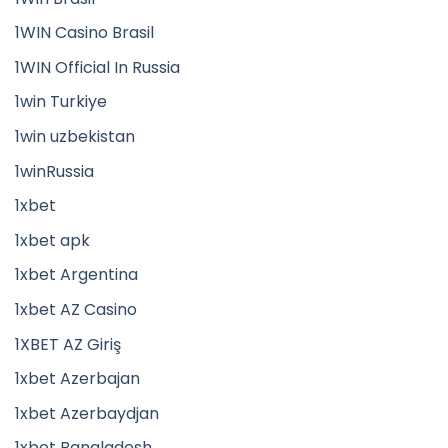
1WIN Casino Brasil
1WIN Official In Russia
1win Turkiye
1win uzbekistan
1winRussia
1xbet
1xbet apk
1xbet Argentina
1xbet AZ Casino
1XBET AZ Giriş
1xbet Azerbajan
1xbet Azerbaydjan
1xbet Bangladesh