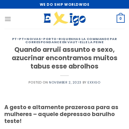
Skip
WE DO SHIP WORLDWIDE
to
content
0
PT-PT+NOIVAS-PORTO-RIQUENHAS LA COMMANDE PAR
CORRESPONDANCE EN VAUT-ELLE LA PEINE
Quando arruii assunto e sexo,
azucrinar encontramos muitos
tabus esse abrolhos
POSTED ON
NOVEMBER 2, 2023
BY
EXXIGO
A gesto e altamente prazerosa para as
mulheres – aquele depressao barulho
teste!