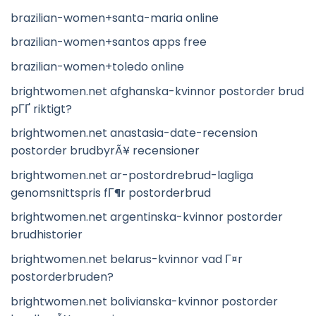
brazilian-women+santa-maria online
brazilian-women+santos apps free
brazilian-women+toledo online
brightwomen.net afghanska-kvinnor postorder brud
pГҐ riktigt?
brightwomen.net anastasia-date-recension
postorder brudbyrÃ¥ recensioner
brightwomen.net ar-postordrebrud-lagliga
genomsnittspris fГ¶r postorderbrud
brightwomen.net argentinska-kvinnor postorder
brudhistorier
brightwomen.net belarus-kvinnor vad Г¤r
postorderbruden?
brightwomen.net bolivianska-kvinnor postorder