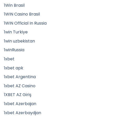
1Win Brasil
1WIN Casino Brasil
1WIN Official In Russia
1win Turkiye
1win uzbekistan
1winRussia
1xbet
1xbet apk
1xbet Argentina
1xbet AZ Casino
1XBET AZ Giriş
1xbet Azerbajan
1xbet Azerbaydjan