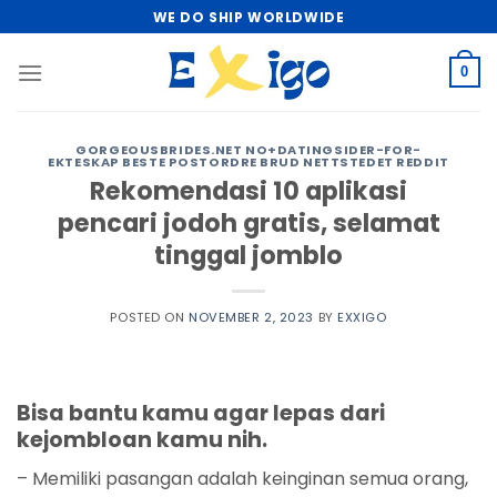
Skip
WE DO SHIP WORLDWIDE
to
content
0
GORGEOUSBRIDES.NET NO+DATINGSIDER-FOR-
EKTESKAP BESTE POSTORDRE BRUD NETTSTEDET REDDIT
Rekomendasi 10 aplikasi
pencari jodoh gratis, selamat
tinggal jomblo
POSTED ON
NOVEMBER 2, 2023
BY
EXXIGO
Bisa bantu kamu agar lepas dari
kejombloan kamu nih.
– Memiliki pasangan adalah keinginan semua orang,