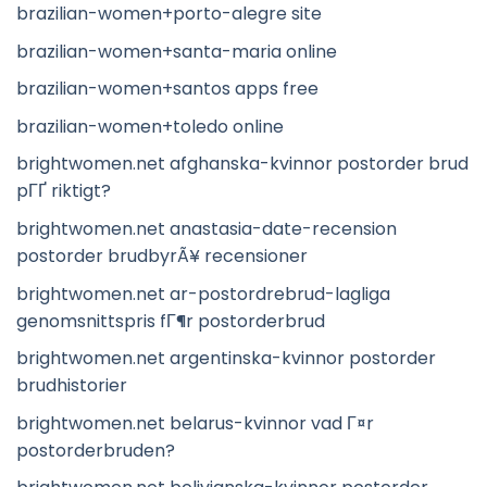
brazilian-women+porto-alegre site
brazilian-women+santa-maria online
brazilian-women+santos apps free
brazilian-women+toledo online
brightwomen.net afghanska-kvinnor postorder brud
pГҐ riktigt?
brightwomen.net anastasia-date-recension
postorder brudbyrÃ¥ recensioner
brightwomen.net ar-postordrebrud-lagliga
genomsnittspris fГ¶r postorderbrud
brightwomen.net argentinska-kvinnor postorder
brudhistorier
brightwomen.net belarus-kvinnor vad Г¤r
postorderbruden?