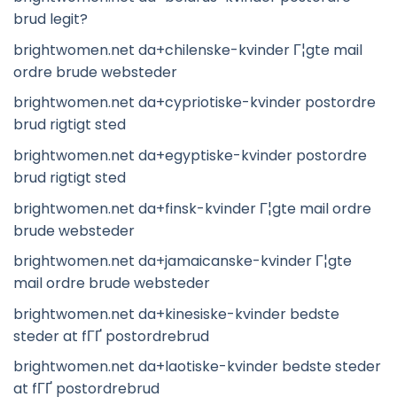
brud legit?
brightwomen.net da+chilenske-kvinder Г¦gte mail
ordre brude websteder
brightwomen.net da+cypriotiske-kvinder postordre
brud rigtigt sted
brightwomen.net da+egyptiske-kvinder postordre
brud rigtigt sted
brightwomen.net da+finsk-kvinder Г¦gte mail ordre
brude websteder
brightwomen.net da+jamaicanske-kvinder Г¦gte
mail ordre brude websteder
brightwomen.net da+kinesiske-kvinder bedste
steder at fГҐ postordrebrud
brightwomen.net da+laotiske-kvinder bedste steder
at fГҐ postordrebrud