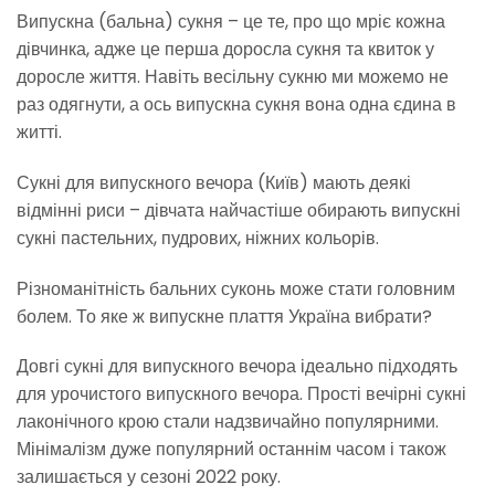
Випускна (бальна) сукня – це те, про що мріє кожна
дівчинка, адже це перша доросла сукня та квиток у
доросле життя. Навіть весільну сукню ми можемо не
раз одягнути, а ось випускна сукня вона одна єдина в
житті.
Сукні для випускного вечора (Київ) мають деякі
відмінні риси – дівчата найчастіше обирають випускні
сукні пастельних, пудрових, ніжних кольорів.
Різноманітність бальних суконь може стати головним
болем. То яке ж випускне плаття Україна вибрати?
Довгі сукні для випускного вечора ідеально підходять
для урочистого випускного вечора. Прості вечірні сукні
лаконічного крою стали надзвичайно популярними.
Мінімалізм дуже популярний останнім часом і також
залишається у сезоні 2022 року.