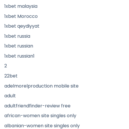
1xbet malaysia
1xbet Morocco
1xbet qeydiyyat
1xbet russia
1xbet russian
1xbet russian1
2
22bet
adelmorelproduction mobile site
adult
adultfriendfinder-review free
african-women site singles only
albanian-women site singles only