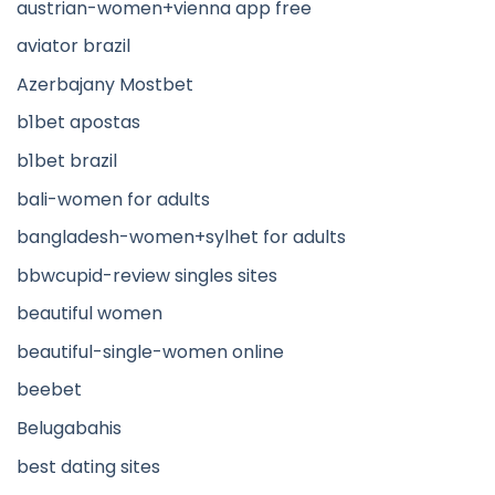
austrian-women+vienna app free
aviator brazil
Azerbajany Mostbet
b1bet apostas
b1bet brazil
bali-women for adults
bangladesh-women+sylhet for adults
bbwcupid-review singles sites
beautiful women
beautiful-single-women online
beebet
Belugabahis
best dating sites