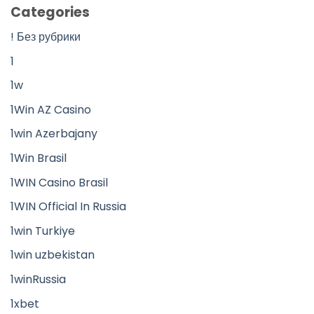
Categories
! Без рубрики
1
1w
1Win AZ Casino
1win Azerbajany
1Win Brasil
1WIN Casino Brasil
1WIN Official In Russia
1win Turkiye
1win uzbekistan
1winRussia
1xbet