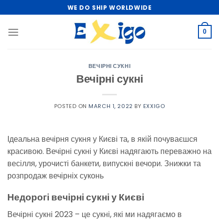
Skip
WE DO SHIP WORLDWIDE
to
content
0
ВЕЧІРНІ СУКНІ
Вечірні сукні
POSTED ON
MARCH 1, 2022
BY
EXXIGO
Ідеальна вечірня сукня у Києві та, в якій почуваєшся
красивою. Вечірні сукні у Києві надягають переважно на
весілля, урочисті банкети, випускні вечори. Знижки та
розпродаж вечірніх суконь
Недорогі вечірні сукні у Києві
Вечірні сукні 2023 – це сукні, які ми надягаємо в