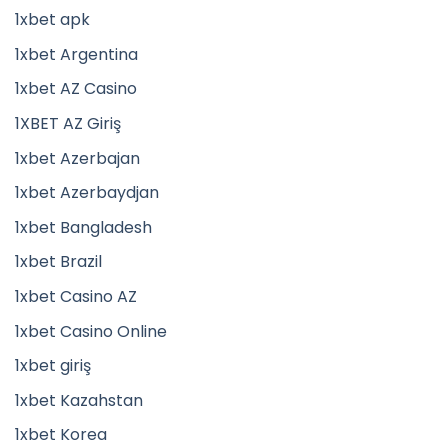
1xbet apk
1xbet Argentina
1xbet AZ Casino
1XBET AZ Giriş
1xbet Azerbajan
1xbet Azerbaydjan
1xbet Bangladesh
1xbet Brazil
1xbet Casino AZ
1xbet Casino Online
1xbet giriş
1xbet Kazahstan
1xbet Korea