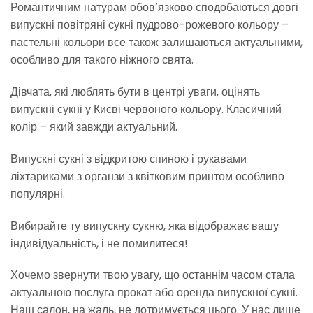
Романтичним натурам обов’язково сподобаються довгі
випускні повітряні сукні пудрово-рожевого кольору –
пастельні кольори все також залишаються актуальними,
особливо для такого ніжного свята.
Дівчата, які люблять бути в центрі уваги, оцінять
випускні сукні у Києві червоного кольору. Класичний
колір – який завжди актуальний.
Випускні сукні з відкритою спиною і рукавами
ліхтариками з органзи з квітковим принтом особливо
популярні.
Вибирайте ту випускну сукню, яка відображає вашу
індивідуальність, і не помилитеся!
Хочемо звернути твою увагу, що останнім часом стала
актуальною послуга прокат або оренда випускної сукні.
Наш салон, на жаль, не дотримується цього. У нас лише