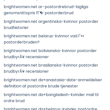
brightwomen.net ar-postordrebrud-lagliga
genomsnittspris fГ¶r postorderbrud
brightwomen.net argentinska-kvinnor postorder
brudhistorier
brightwomen.net belarus-kvinnor vad Г¤r
postorderbruden?
brightwomen.net bolivianska-kvinnor postorder
brudbyrÃ¥ recensioner
brightwomen.net brasilianska-kvinnor postorder
brudbyrÃ¥ recensioner
brightwomen.net da+anastasia-date-anmeldelser
definition af postordre brude tjenester
brightwomen.net da+bangladesh-kvinder mail til
ordre brud
brightwomen.net da+belarus-kvinder postordre