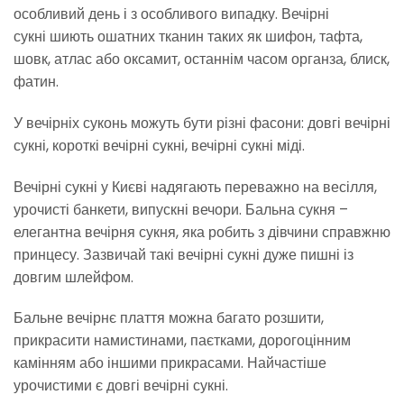
особливий день і з особливого випадку. Вечірні
сукні шиють ошатних тканин таких як шифон, тафта,
шовк, атлас або оксамит, останнім часом органза, блиск,
фатин.
У вечірніх суконь можуть бути різні фасони: довгі вечірні
сукні, короткі вечірні сукні, вечірні сукні міді.
Вечірні сукні у Києві надягають переважно на весілля,
урочисті банкети, випускні вечори. Бальна сукня –
елегантна вечірня сукня, яка робить з дівчини справжню
принцесу. Зазвичай такі вечірні сукні дуже пишні із
довгим шлейфом.
Бальне вечірнє плаття можна багато розшити,
прикрасити намистинами, паєтками, дорогоцінним
камінням або іншими прикрасами. Найчастіше
урочистими є довгі вечірні сукні.