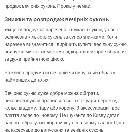
продаж вечірніх суконь. Прокату немає.
Знижки та розпродаж вечірніх суконь
Якщо ти подружка нареченої і шукаєш сукню, у нас є
величезна кількість суконь за супер знижками. Коли
наречена визначиться і вирішить купити весільну сукню,
подружці ми також можемо підібрати шикарне вбрання
за дуже прийнятною ціною.
Важливо продумати вечірній чи випускний образ у
найменших деталях.
Вечірню сукню дуже добре можна обіграти,
використовуючи правильно всі аксесуари: сережки,
кольє, діадему, тіару або корону. З аксесуарами твоє
плаття засяє по-новому. Не шукайте по Києву деталі
вашого образу, ми зібрали їх у весільному салоні. Ціна
на аксесуари до випускних та вечірніх суконь